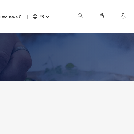
es-nous ?
FR