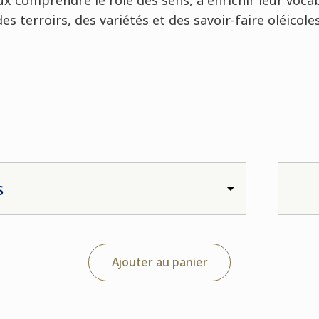
x comprendre le rôle des sens, à enrichir leur vocab
des terroirs, des variétés et des savoir-faire oléicoles
Ajouter au panier