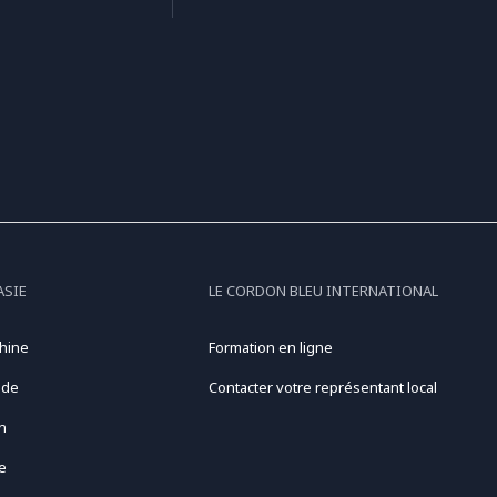
ASIE
LE CORDON BLEU INTERNATIONAL
hine
Formation en ligne
nde
Contacter votre représentant local
n
e