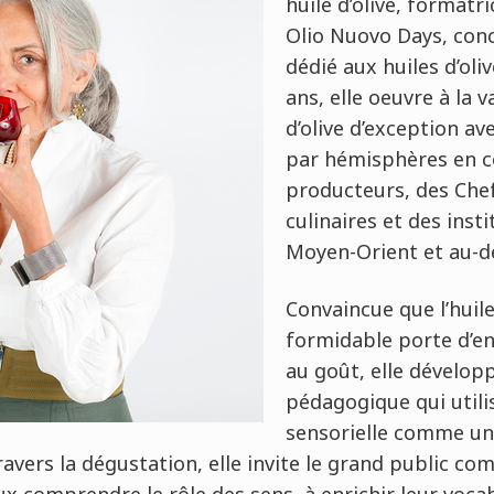
huile d’olive, formatr
Olio Nuovo Days, conc
dédié aux huiles d’oli
ans, elle oeuvre à la v
d’olive d’exception av
par hémisphères en c
producteurs, des Chef
culinaires et des inst
Moyen-Orient et au-de
Convaincue que l’huile
formidable porte d’en
au goût, elle dévelo
pédagogique qui utilis
sensorielle comme un
ravers la dégustation, elle invite le grand public co