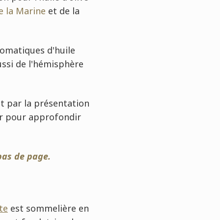
e la Marine
et de la
romatiques d'huile
ussi de l'hémisphère
nt par la présentation
oir pour approfondir
bas de page.
te
est sommelière en