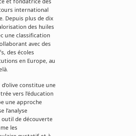
ice et fondatrice des
ours international
ve. Depuis plus de dix
alorisation des huiles
ec une classification
ollaborant avec des
s, des écoles
itutions en Europe, au
là.
 d’olive constitue une
trée vers l’éducation
ppe une approche
e l’analyse
 outil de découverte
mme les