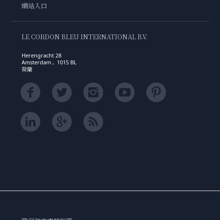
網站入口
LE CORDON BLEU INTERNATIONAL B.V.
Herengracht 28
Amsterdam , 1015 BL
荷蘭