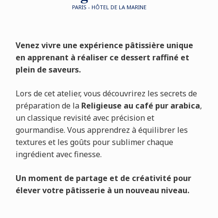
PARIS - HÔTEL DE LA MARINE
Venez
vivre
une
expérience
pâtissière
unique
en
apprenant
à
réaliser
ce
dessert
raffiné
et
plein
de
saveurs.
Lors
de
cet
atelier,
vous
découvrirez
les
secrets
de
préparation
de
la
Religieuse
au
café
pur
arabica
,
un
classique
revisité
avec
précision
et
gourmandise.
Vous
apprendrez
à
équilibrer
les
textures
et
les
goûts
pour
sublimer
chaque
ingrédient
avec
finesse.
Un
moment
de
partage
et
de
créativité
pour
élever
votre
pâtisserie
à
un
nouveau
niveau.