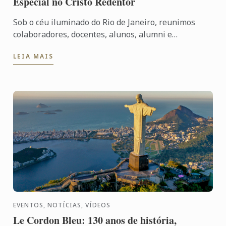
Especial no Cristo Redentor
Sob o céu iluminado do Rio de Janeiro, reunimos
colaboradores, docentes, alunos, alumni e
convidados especiais para vivenciar uma noite que
LEIA MAIS
simboliza nossa ...
EVENTOS, NOTÍCIAS, VÍDEOS
Le Cordon Bleu: 130 anos de história,