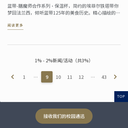
蓝带-膳魔师合作系列·保温杯，简约的埃菲尔铁塔带你
梦回法兰西，倾听蓝带125年的美食历史。精心描绘的烘
焙、甜点美食元素，是蓝带对专业出品的信念与坚持！
阅读更多
1% - 2%新闻/活动（共3%）
1
…
9
10
11
12
…
43
TOP
接收我们的校园通迅