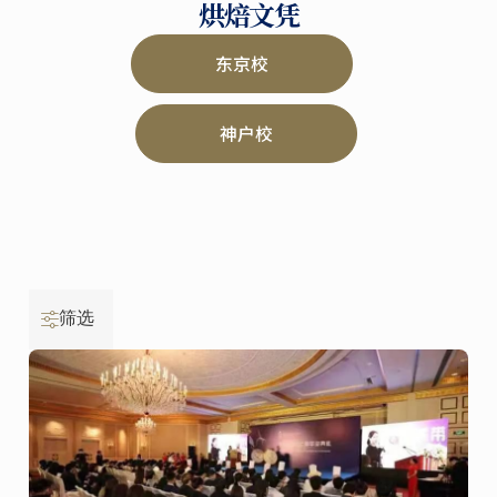
烘焙文凭
东京校
神户校
筛选