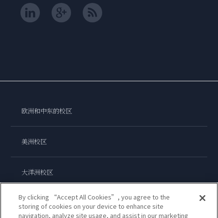
欧洲和中东的校区
美洲校区
大洋洲校区
By clicking “Accept All Cookies”, you agree to the
亚洲校区
storing of cookies on your device to enhance site
navigation, analyze site usage, and assist in our marketing