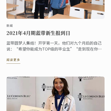
新闻
2021年4月期蓝带新生报到日
蓝带圆梦人集结！开学第一天，他们对九个月后的自己
说：“希望你能成为TOP级的毕业生”“走到现在你付
出了很多努力，但这仅仅是第一步，我相信你能坚定信
阅读更多
念不断走下去，因为未来的路还很长”