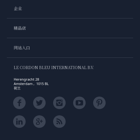
企业
精品店
网站入口
LE CORDON BLEU INTERNATIONAL B.V.
Herengracht 28
Amsterdam , 1015 BL
荷兰