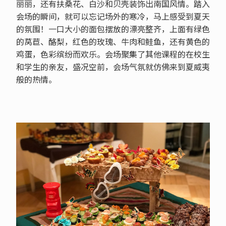
丽丽，还有扶桑花、白沙和贝壳装饰出南国风情。踏入
会场的瞬间，就可以忘记场外的寒冷，马上感受到夏天
的氛围！一口大小的面包摆放的漂亮整齐，上面有绿色
的莴苣、酪梨，红色的玫瑰、牛肉和鲑鱼，还有黄色的
鸡蛋，色彩缤纷而欢乐。会场聚集了其他课程的在校生
和学生的亲友，盛况空前，会场气氛就仿佛来到夏威夷
般的热情。