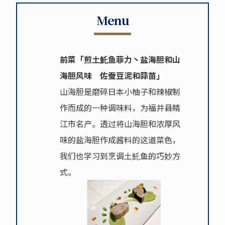
Menu
前菜「煎土魠鱼菲力丶盐海胆和山
海胆风味 佐蚕豆泥和蒜苗」
山海胆是磨碎日本小柚子和辣椒制
作而成的一种调味料，为福井县鲭
江市名产。透过将山海胆和浓厚风
味的盐海胆作成酱料的这道菜色，
我们也学习到烹调土魠鱼的巧妙方
式。