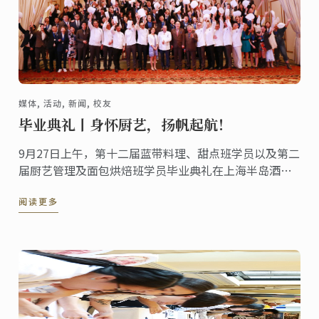
媒体, 活动, 新闻, 校友
毕业典礼丨身怀厨艺，扬帆起航！
9月27日上午，第十二届蓝带料理、甜点班学员以及第二
届厨艺管理及面包烘焙班学员毕业典礼在上海半岛酒店
隆重举行，上海蓝带厨艺职业技能培训学校校长李小华
阅读更多
先生、副校长施雯女士、特邀嘉宾中国烹饪大师·国家
高级评委孙兆国先生、蓝带上海校区厨艺总监Chef
Phillipe Groult、蓝带技术总监Philippe ...