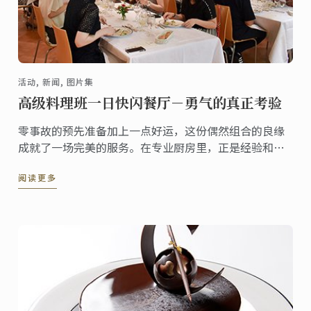
活动, 新闻, 图片集
高级料理班一日快闪餐厅－勇气的真正考验
零事故的预先准备加上一点好运，这份偶然组合的良缘
成就了一场完美的服务。在专业厨房里，正是经验和天
衣无缝的组织流程才能直接引导至「零事故」的结果。
阅读更多
对於在本月举行了他们人生首次一日快闪餐厅活动的料
理高级班学生而言，他们深切体认到这些元素对於规划
一场完美的预先准备流程是何等重要。