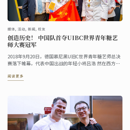
媒体, 活动, 新闻, 校友
创造历史！ 中国队首夺UIBC世界青年糖艺
师大赛冠军
2018年9月20日，德国慕尼黑U旧C世界青年糖艺师总决
赛落下帷幕，代表中国出战的年轻小将吕浩 然在西方强
国的主战场，凭借髙昂的斗志和稳定的发挥，斩获金
阅读更多
牌。德国队、日本队分列第二、第 三。这是中国选手史
上第一次获得该项赛事的世界冠军，标志着中国糖艺西
点国际化时代的来临！