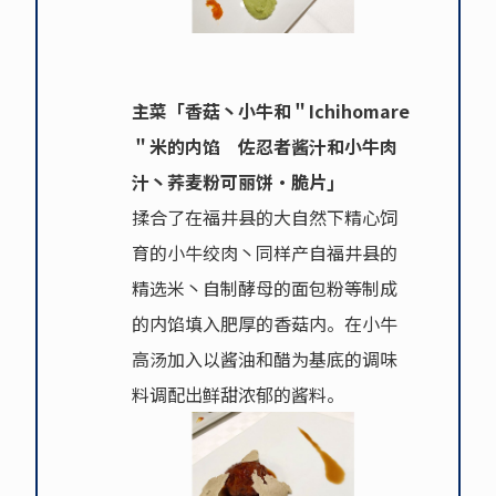
主菜「香菇丶小牛和＂Ichihomare
＂米的内馅 佐忍者酱汁和小牛肉
汁丶荞麦粉可丽饼·脆片」
揉合了在福井县的大自然下精心饲
育的小牛绞肉丶同样产自福井县的
精选米丶自制酵母的面包粉等制成
的内馅填入肥厚的香菇内。在小牛
高汤加入以酱油和醋为基底的调味
料调配出鲜甜浓郁的酱料。