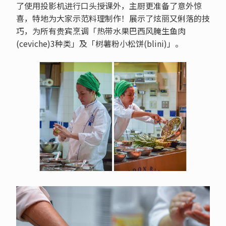
了使用投影机进行口头授课外，主厨更准备了意外惊
喜，特地为大家示范料理制作！展示了炫丽又俐落的技
巧，为所有贵宾烹调「热带水果巴西风腌生鱼肉
(ceviche)3种类」及「树薯粉小松饼(blini)」。