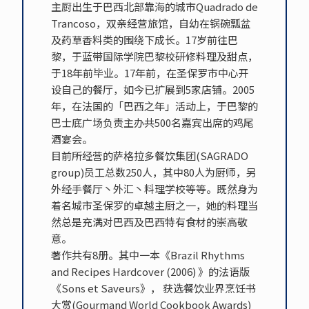
主厨出生于巴西北部靠海的城市Quadrado de
Trancoso，双亲经营旅馆，自幼在锅碗瓢盆
及药草香料类的围绕下成长。17岁前往巴
黎，于蓝带国际学院巴黎校研修料理及甜点，
于18年前毕业。17年前，在圣保罗市中心开
设自己的餐厅，如今已扩展到5家店铺。2005
年，在法国的「巴西之年」活动上，于巴黎的
巴士底广场负责主办共500名嘉宾出席的鸡尾
酒宴会。
目前所经营的萨格拉多餐饮集团(SAGRADO
group)员工总数250人，其中80人为厨师，另
外经手餐厅丶外汇丶料理学校等等。既然身为
着名城市圣保罗的卓越主厨之一，她的料理当
然总是充满对巴西及巴西特有食材的崇高敬
意。
著作共有8册。其中一本《Brazil Rhythms
and Recipes Hardcover (2006) 》的法语版
《Sons et Saveurs》， 获选餐饮业界烹饪书
大赏(Gourmand World Cookbook Awards)