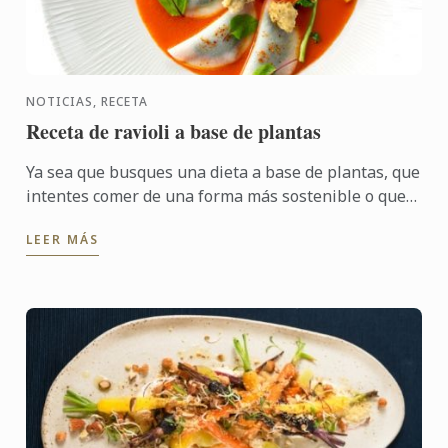
NOTICIAS, RECETA
Receta de ravioli a base de plantas
Ya sea que busques una dieta a base de plantas, que
intentes comer de una forma más sostenible o que
quieras probar algo nuevo, hay un mundo de
LEER MÁS
sabores que ...