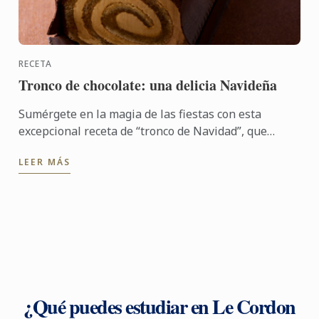
RECETA
Tronco de chocolate: una delicia Navideña
Sumérgete en la magia de las fiestas con esta
excepcional receta de “tronco de Navidad”, que
forma parte del nuevo libro «L'École du Chocolat».
LEER MÁS
Un postre ...
¿Qué puedes estudiar en Le Cordon