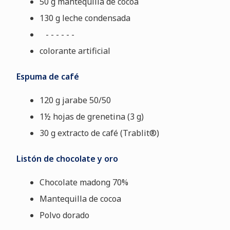
50 g mantequilla de cocoa
130 g leche condensada
- - - - - -
colorante artificial
Espuma de café
120 g jarabe 50/50
1½ hojas de grenetina (3 g)
30 g extracto de café (Trablit®)
Listón de chocolate y oro
Chocolate madong 70%
Mantequilla de cocoa
Polvo dorado