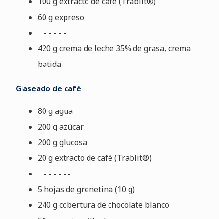
100 g extracto de café (Trablit®)
60 g expreso
- - - - -
420 g crema de leche 35% de grasa, crema
batida
Glaseado de café
80 g agua
200 g azúcar
200 g glucosa
20 g extracto de café (Trablit®)
- - - - - -
5 hojas de grenetina (10 g)
240 g cobertura de chocolate blanco