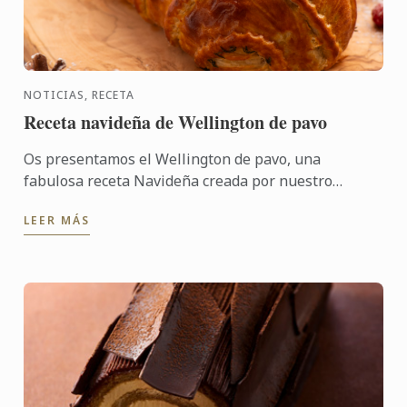
NOTICIAS, RECETA
Receta navideña de Wellington de pavo
Os presentamos el Wellington de pavo, una
fabulosa receta Navideña creada por nuestro
restaurante londinense Cord by Le Cordon Bleu por
LEER MÁS
el Chef Karl O´Dell. ...