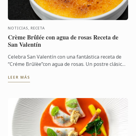
NOTICIAS, RECETA
Crème Brûlée con agua de rosas Receta de
San Valentín
Celebra San Valentín con una fantástica receta de
“Créme Brûlèe”con agua de rosas. Un postre clásico
que puedes preparar con antelación y sorprender a
LEER MÁS
tu pareja ...