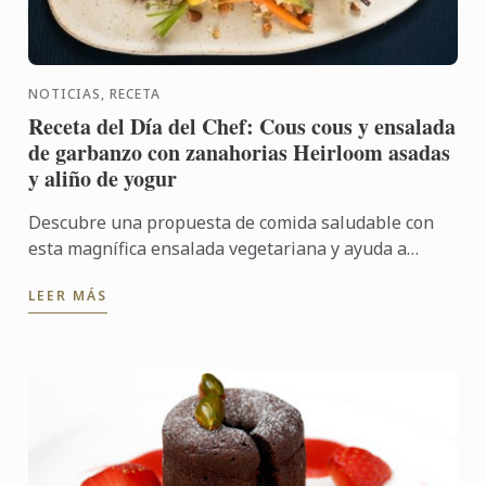
NOTICIAS, RECETA
Receta del Día del Chef: Cous cous y ensalada
de garbanzo con zanahorias Heirloom asadas
y aliño de yogur
Descubre una propuesta de comida saludable con
esta magnífica ensalada vegetariana y ayuda a
poner en valor opciones nutritivas y sostenibles, a
LEER MÁS
través de una ...