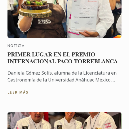
NOTICIA
PRIMER LUGAR EN EL PREMIO
INTERNACIONAL PACO TORREBLANCA
Daniela Gómez Solís, alumna de la Licenciatura en
Gastronomía de la Universidad Anáhuac México,
obtuvo el Primer Lugar en la Final Nacional de
LEER MÁS
México del Premio ...