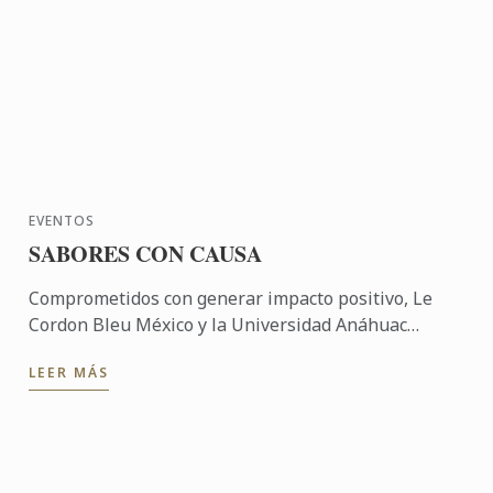
EVENTOS
SABORES CON CAUSA
Comprometidos con generar impacto positivo, Le
Cordon Bleu México y la Universidad Anáhuac
México participaron en una experiencia
LEER MÁS
gastronómica solidaria que ...