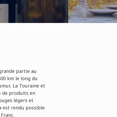
 grande partie au
800 km le long du
aumur, La Touraine et
é de produits en
rouges légers et
a est rendu possible
 Franc.