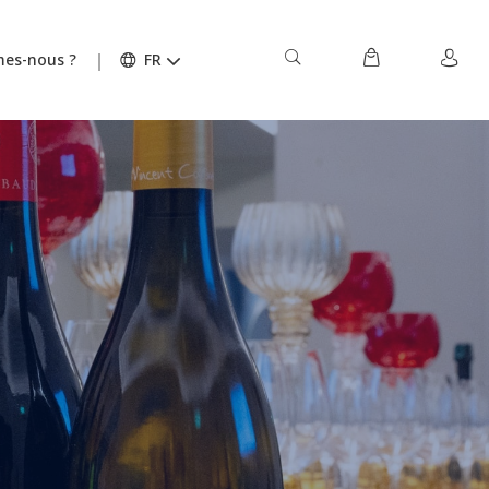
es-nous ?
FR