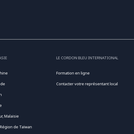
ASIE
LE CORDON BLEU INTERNATIONAL
hine
Formation en ligne
nde
Contacter votre représentant local
n
e
r, Malaisie
 Région de Taïwan