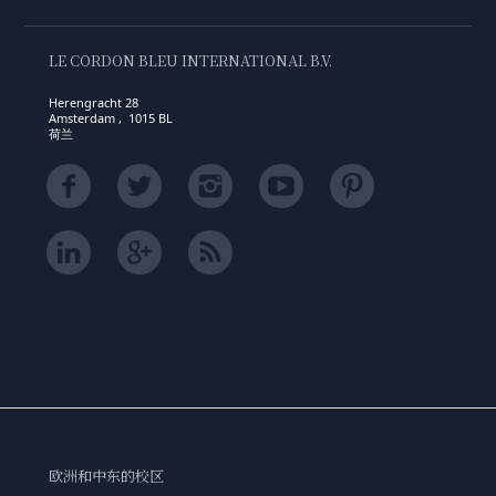
LE CORDON BLEU INTERNATIONAL B.V.
Herengracht 28
Amsterdam , 1015 BL
荷兰
欧洲和中东的校区