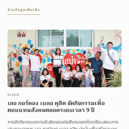
23 ธันวาคม 2559 ณ โรงแรมดุสิตธานี กรุงเทพ
อ่านข้อมูลเพิ่มเติม
ข่าวสาร
เลอ กอร์ดอง เบลอ ดุสิต จัดกิจกรรมเพื่อ
ตอบแทนสังคมตลอดระยะเวลา 9 ปี
การจัดกิจกรรมความรับผิดชอบต่อสังคมของโรงเรียนสอนการ