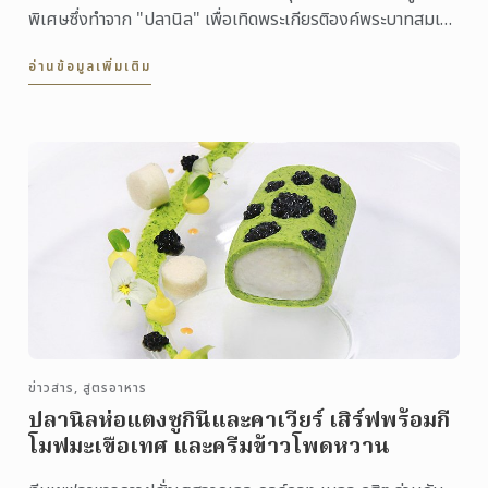
พิเศษซึ่งทำจาก "ปลานิล" เพื่อเทิดพระเกียรติองค์พระบาทสมเด็จ
พระปรมินทรมหาภูมิพลอดุลยเดช รัชกาลที่ 9
อ่านข้อมูลเพิ่มเติม
ข่าวสาร, สูตรอาหาร
ปลานิลห่อแตงซูกินีและคาเวียร์ เสิร์ฟพร้อมกี
โมฟมะเขือเทศ และครีมข้าวโพดหวาน