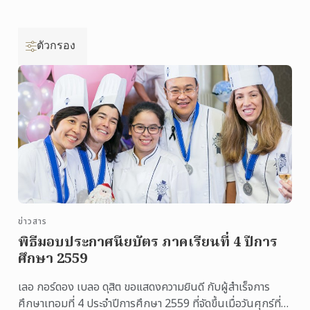
ตัวกรอง
ข่าวสาร
พิธีมอบประกาศนียบัตร ภาคเรียนที่ 4 ปีการ
ศึกษา 2559
เลอ กอร์ดอง เบลอ ดุสิต ขอแสดงความยินดี กับผู้สำเร็จการ
ศึกษาเทอมที่ 4 ประจำปีการศึกษา 2559 ที่จัดขึ้นเมื่อวันศุกร์ที่