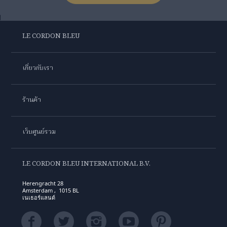
LE CORDON BLEU
เกี่ยวกับเรา
ร้านค้า
เว็บศูนย์รวม
LE CORDON BLEU INTERNATIONAL B.V.
Herengracht 28
Amsterdam , 1015 BL
เนเธอร์แลนด์