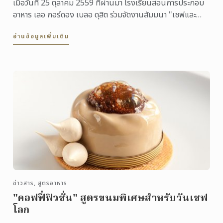
เมื่อวันที่ 25 ตุลาคม 2559 ที่ผ่านมา โรงเรียนสอนการประกอบ
อาหาร เลอ กอร์ดอง เบลอ ดุสิต ร่วมจัดงานสัมมนา "เชฟและ
แมลง"
อ่านข้อมูลเพิ่มเติม
ข่าวสาร, สูตรอาหาร
"คอฟฟี่ฟิวชั่น" สูตรขนมพิเศษสำหรับวันเชฟ
โลก