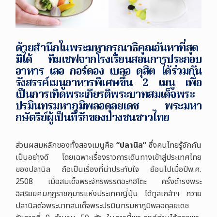
ด้วยสำนึกในพระมหากรุณาธิคุณอันหาที่สุด
มิได้ ทีมเชฟจากโรงเรียนสอนการประกอบ
อาหาร เลอ กอร์ดอง เบลอ ดุสิต ได้ร่วมกัน
รังสรรค์เมนูอาหารพิเศษขึ้น 2 เมนู เพื่อ
เป็นการเทิดพระเกียรติพระบาทสมเด็จพระ
ปรมินทรมหาภูมิพลอดุลยเดช พระมหา
กษัตริย์ผู้เป็นที่รักของปวงชนชาวไทย
ส่วนผสมหลักของทั้งสองเมนูคือ
“ปลานิล”
ซึ่งคนไทยรู้จักกัน
เป็นอย่างดี โดยเฉพาะเรื่องราวการเดินทางเข้าสู่ประเทศไทย
ของปลานิล ถือเป็นเรื่องที่น่าประทับใจ ย้อนไปเมื่อปีพ.ศ.
2508 เมื่อสมเด็จพระจักรพรรดิ
อะกิฮิโตะ
ครั้งดำรงพระ
อิสริยยศมกุฎราชกุมารแห่งประเทศญี่ปุ่น ได้ทูลเกล้าฯ ถวาย
ปลานิลต่อพระบาทสมเด็จพระปรมินทรมหาภูมิพลอดุลยเดช