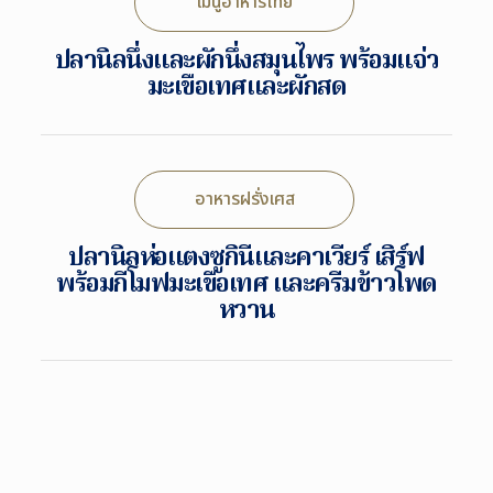
เมนูอาหารไทย
ปลานิลนึ่งและผักนึ่งสมุนไพร พร้อมแจ่ว
มะเขือเทศและผักสด
อาหารฝรั่งเศส
ปลานิลห่อแตงซูกินีและคาเวียร์ เสิร์ฟ
พร้อมกีโมฟมะเขือเทศ และครีมข้าวโพด
หวาน