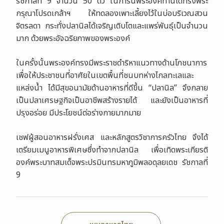
รัชกาลที่ 9 จำนวน 50 ตัว
ในการนี้พระองค์ท่านได้ทรงพระ
กรุณาโปรดเกล้าฯ ให้ทดลองเพาะเลี้ยงไว้ในบ่อบริเวณสวน
จิตรลดา กระทั่งปลานิลได้เจริญเติบโตและแพร่พันธุ์เป็นจำนวน
มาก ด้วยพระอัจฉริยภาพของพระองค์
ในครั้งนั้นพระองค์ทรงมีพระราชดำริหาแนวทางด้านโภชนาการ
เพื่อให้ประชาชนที่อาศัยในเขตพื้นที่ชนบทห่างไกลทะเลและ
แหล่งน้ำ ได้มีสุขอนามัยด้านอาหารที่ดีขึ้น “ปลานิล” จึงกลาย
เป็นปลาเศรษฐกิจเป็นอาชีพสร้างรายได้ และยังเป็นอาหารที่
ปรุงอร่อย มีประโยชน์ต่อร่างกายมากมาย
เชฟผู้สอนอาหารฝรั่งเศส และหลักสูตรวิชาการครัวไทย จึงได้
เตรียมเมนูอาหารพิเศษซึ่งทำจากปลานิล เพื่อเทิดพระเกียรติ
องค์พระบาทสมเด็จพระปรมินทรมหาภูมิพลอดุลยเดช รัชกาลที่
9