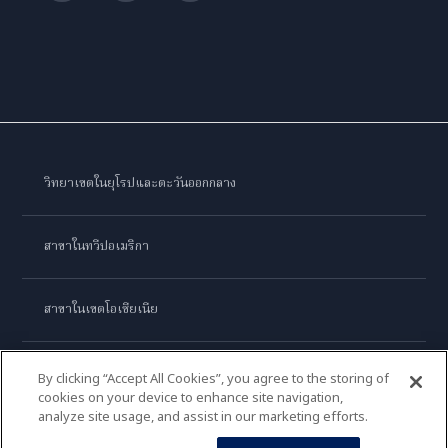
วิทยาเขตในยุโรปและตะวันออกกลาง
สาขาในทวีปอเมริกา
สาขาในเขตโอเชียเนีย
สาขาในทวีปเอเชีย
By clicking “Accept All Cookies”, you agree to the storing of
cookies on your device to enhance site navigation,
analyze site usage, and assist in our marketing efforts.
เลอ กอร์ดอง เบลอ อินเตอร์เนชั่นแนล