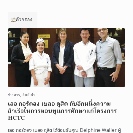
ตัวกรอง
ข่าวสาร, ศิษย์เก่า
เลอ กอร์ดอง เบลอ ดุสิต กับอีกหนึ่งความ
สำเร็จในการมอบทุนการศึกษาแก่โครงการ
HCTC
เลอ กอร์ดอง เบลอ ดุสิต ได้ต้อนรับคุณ Delphine Waller ผู้