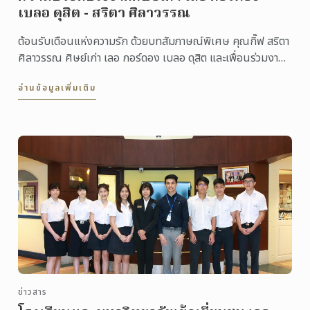
เบลอ ดุสิต - สริตา ศิลาวรรณ
ต้อนรับเดือนแห่งความรัก ด้วยบทสัมภาษณ์พิเศษ คุณกิ๊ฟ สริตา
ศิลาวรรณ ศิษย์เก่า เลอ กอร์ดอง เบลอ ดุสิต และเพื่อนร่วมงาน
ผู้เป็นที่รักของพวกเราทุกคน
อ่านข้อมูลเพิ่มเติม
ข่าวสาร