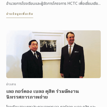
อำนวยการโรงเรียนและผู้จัดการโครงการ HCTC เพื่อเยี่ยมเยียน
และพูดคุยกับนักเรียนทุนจำนวน 2 ท่าน เมื่อวันที่ ...
อ่านข้อมูลเพิ่มเติม
ข่าวสาร
เลอ กอร์ดอง เบลอ ดุสิต ร่วมจัดงาน
นิทรรศการภาพถ่าย