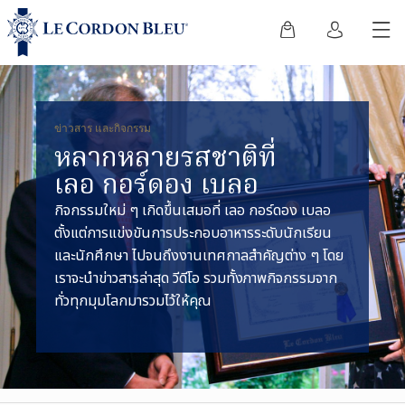
ข่าวสาร และกิจกรรม
หลากหลายรสชาติที่
เลอ กอร์ดอง เบลอ
กิจกรรมใหม่ ๆ เกิดขึ้นเสมอที่ เลอ กอร์ดอง เบลอ
ตั้งแต่การแข่งขันการประกอบอาหารระดับนักเรียน
และนักศึกษา ไปจนถึงงานเทศกาลสำคัญต่าง ๆ โดย
เราจะนำข่าวสารล่าสุด วีดีโอ รวมทั้งภาพกิจกรรมจาก
ทั่วทุกมุมโลกมารวมไว้ให้คุณ