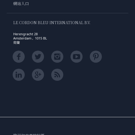
網站入口
LE CORDON BLEU INTERNATIONAL B.V.
Herengracht 28
Amsterdam , 1015 BL
荷蘭