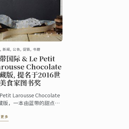
, 新闻, 公告, 促销, 书籍
带国际 & Le Petit
arousse Chocolate
藏版, 提名于2016世
美食家图书奖
 Petit Larousse Chocolate
藏版，一本由蓝带的甜点主
，与同名的出版商合作，被
读更多
选为争夺2016世界美食家图
奖。代表法国，是12个竞争