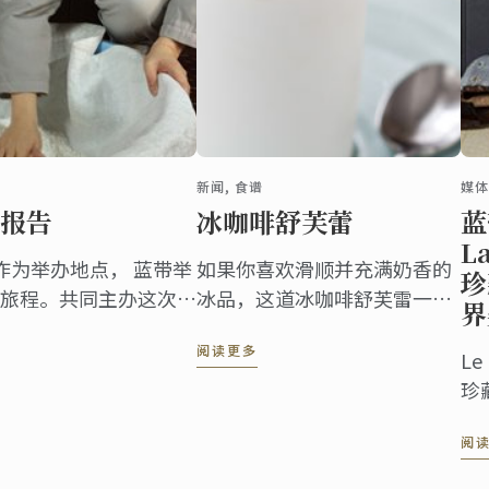
新闻, 食谱
媒体
报告
冰咖啡舒芙蕾
蓝
L
作为举办地点， 蓝带举
如果你喜欢滑顺并充满奶香的
珍
旅程。共同主办这次体
冰品，这道冰咖啡舒芙雷一定
界
的老字号 – 月桂冠。
能满足你的味蕾。这在炎热夏
阅读更多
天里是一道非常适合消暑的完
Le
美甜点。此道食谱改编自 “厨
珍
房里的蓝带”
厨
阅
评
书