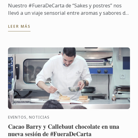
Nuestro #FueraDeCarta de “Sakes y postres” nos
llevó a un viaje sensorial entre aromas y sabores de
Japón. Junto a Noelia Tomoshige, creadora de
LEER MÁS
Monroebakes, y ...
EVENTOS, NOTICIAS
Cacao Barry y Callebaut chocolate en una
nueva sesión de #FueraDeCarta