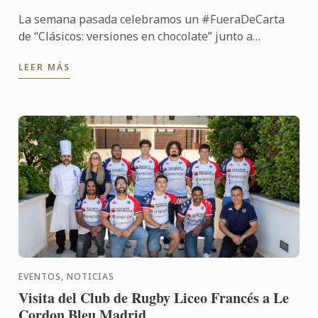
La semana pasada celebramos un #FueraDeCarta
de “Clásicos: versiones en chocolate” junto a
Callebaut chocolate y Cacao Barry, de la mano del
LEER MÁS
chef José María ...
EVENTOS, NOTICIAS
Visita del Club de Rugby Liceo Francés a Le
Cordon Bleu Madrid