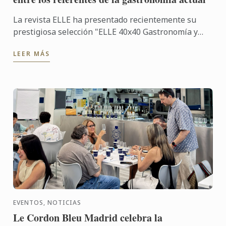
La revista ELLE ha presentado recientemente su
prestigiosa selección "ELLE 40x40 Gastronomía y
viajes", un proyecto desarrollado en colaboración
LEER MÁS
con Renault, ...
EVENTOS, NOTICIAS
Le Cordon Bleu Madrid celebra la