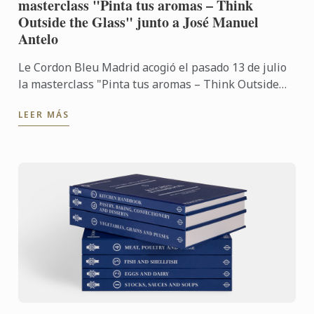
masterclass "Pinta tus aromas – Think
Outside the Glass" junto a José Manuel
Antelo
Le Cordon Bleu Madrid acogió el pasado 13 de julio
la masterclass "Pinta tus aromas – Think Outside
the Glass", impartida por José Manuel Antelo,
LEER MÁS
experto en ...