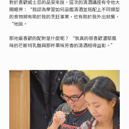
對於喜歡威士忌的品安來說，這次的清酒講座有令他大
開眼界：“我認為學習如何品鑑清酒並搭配上不同類型
的食物將有助於我的烹飪事業，也有助於我外出就餐，
“他說。
那他最喜歡的配對是什麼呢？ “我真的很喜歡濃郁風
味的芒斯特乳酪與那杯果味芳香的清酒相得益彰。”