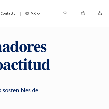
Contacto
MX
nadores
oactitud
s sostenibles de