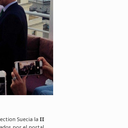
lection Suecia la
II
ados por el portal