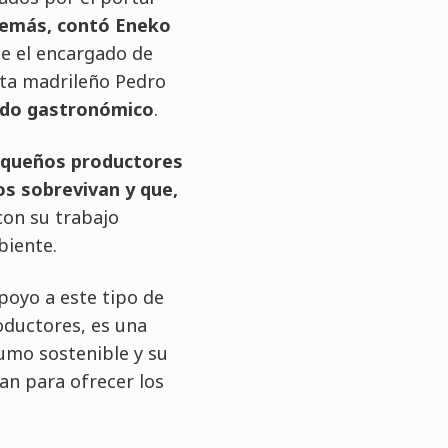
demás, contó Eneko
ue el encargado de
sta madrileño Pedro
ndo gastronómico
.
pequeños productores
os sobrevivan y que,
on su trabajo
biente.
apoyo a este tipo de
oductores, es una
umo sostenible y su
an para ofrecer los