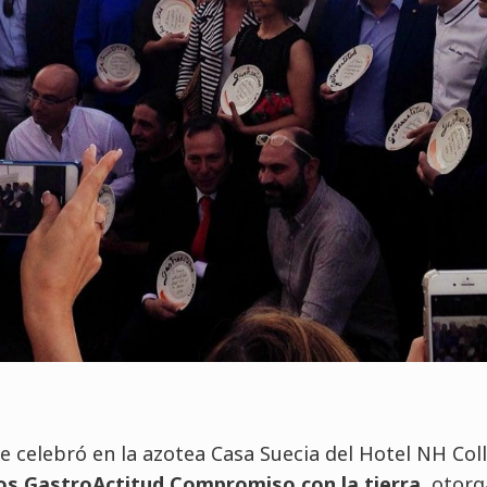
se celebró en la azotea Casa Suecia del Hotel NH Col
ios GastroActitud Compromiso con la tierra
, otorg