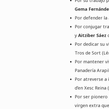
Por su trabajo 
Gema Fernánd
Por defender la 
Por conjugar tr
y
Aitziber Sáez
Por dedicar su 
Tros de Sort (Lé
Por mantener viv
Panadería Arapi
Por atreverse a
d’en Xesc Reina 
Por ser pionero 
virgen extra qu