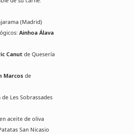
ble de su carne:
jarama (Madrid)
lógicos:
Ainhoa Álava
ric Canut
de Quesería
ín Marcos
de
a
de Les Sobrassades
en aceite de oliva
Patatas San Nicasio