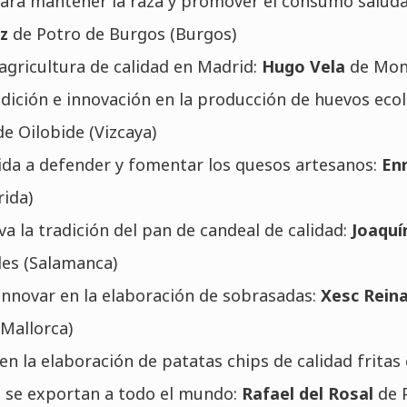
para mantener la raza y promover el consumo saluda
ez
de Potro de Burgos (Burgos)
agricultura de calidad en Madrid:
Hugo Vela
de Mon
adición e innovación en la producción de huevos eco
de Oilobide (Vizcaya)
vida a defender y fomentar los quesos artesanos:
En
rida)
a la tradición del pan de candeal de calidad:
Joaqu
les (Salamanca)
 innovar en la elaboración de sobrasadas:
Xesc Rein
(Mallorca)
en la elaboración de patatas chips de calidad fritas 
e se exportan a todo el mundo:
Rafael del Rosal
de 