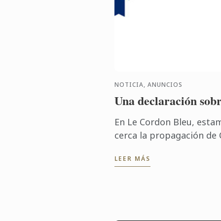
NOTICIA, ANUNCIOS
Una declaración so
En Le Cordon Bleu, est
cerca la propagación de
emitido comunicaciones 
LEER MÁS
nuestros equipos sobre la