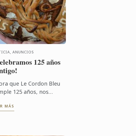
ICIA, ANUNCIOS
elebramos 125 años
ntigo!
ora que Le Cordon Bleu
mple 125 años, nos
staría celebrarlo con un
ER MÁS
deo de nuestra red
ernacional de chefs,
ofesores, expertos,
fesionales, ...