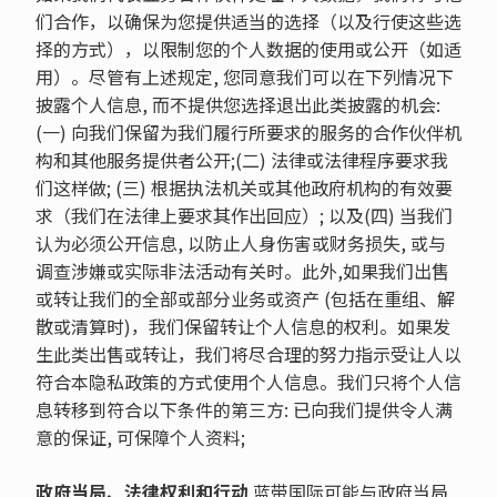
们合作，以确保为您提供适当的选择（以及行使这些选
择的方式），以限制您的个人数据的使用或公开（如适
用）。尽管有上述规定, 您同意我们可以在下列情况下
披露个人信息, 而不提供您选择退出此类披露的机会:
(一) 向我们保留为我们履行所要求的服务的合作伙伴机
构和其他服务提供者公开;(二) 法律或法律程序要求我
们这样做; (三) 根据执法机关或其他政府机构的有效要
求（我们在法律上要求其作出回应）; 以及(四) 当我们
认为必须公开信息, 以防止人身伤害或财务损失, 或与
调查涉嫌或实际非法活动有关时。此外,如果我们出售
或转让我们的全部或部分业务或资产 (包括在重组、解
散或清算时)，我们保留转让个人信息的权利。如果发
生此类出售或转让，我们将尽合理的努力指示受让人以
符合本隐私政策的方式使用个人信息。我们只将个人信
息转移到符合以下条件的第三方: 已向我们提供令人满
意的保证, 可保障个人资料;
政府当局、法律权利和行动
蓝带国际可能与政府当局