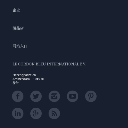
企业
精品店
网站入口
LE CORDON BLEU INTERNATIONAL B.V.
Herengracht 28
Amsterdam , 1015 BL
荷兰