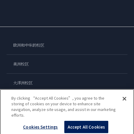
欧洲和中东的校区
美洲校区
大洋洲校区
By clicking “Accept All Cookies”, you agree to the
亚洲校区
storing of cookies on your device to enhance site
navigation, analyze site usage, and assist in our marketing
efforts.
蓝带国际学院
Cookies Settings
Accept All Cookies
Copyright © 2026
Le Cordon Bleu International B.V.
All Rights Reserved.