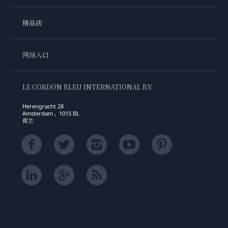
精品店
网站入口
LE CORDON BLEU INTERNATIONAL B.V.
Herengracht 28
Amsterdam , 1015 BL
荷兰