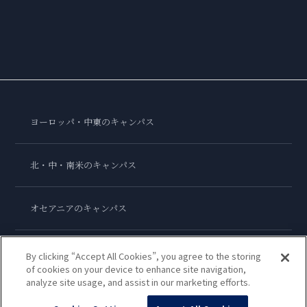
ヨーロッパ・中東のキャンパス
北・中・南米のキャンパス
オセアニアのキャンパス
アジアのキャンパス
By clicking “Accept All Cookies”, you agree to the storing
of cookies on your device to enhance site navigation,
analyze site usage, and assist in our marketing efforts.
ル・コルドン・ブルー・インターナショナル