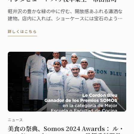
軽井沢の豊かな緑の中に佇む、開放感あふれる瀟洒な
建物。店内に入れば、ショーケースには宝石のように
美しいケーキや総菜、パンが並び、訪れる人の歓声を
詳しくはこちら
誘います。
ニュース
美食の祭典、Somos 2024 Awards： ル・