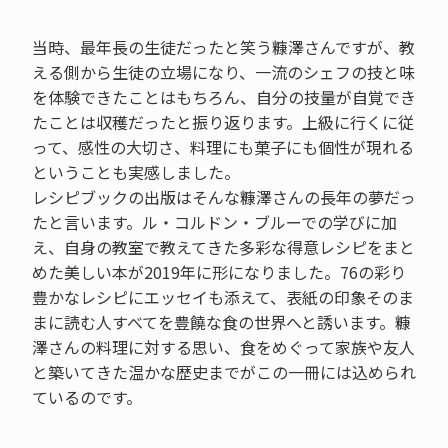
当時、最年長の生徒だったと笑う糠澤さんですが、教
える側から生徒の立場になり、一流のシェフの技と味
を体験できたことはもちろん、自分の技量が自覚でき
たことは収穫だったと振り返ります。上級に行くに従
って、感性の大切さ、料理にも菓子にも個性が現れる
ということも実感しました。
レシピブックの出版はそんな糠澤さんの長年の夢だっ
たと言います。ル・コルドン・ブルーでの学びに加
え、自身の教室で教えてきた多彩な得意レシピをまと
めた美しい本が2019年に形になりました。76の彩り
豊かなレシピにエッセイも添えて、表紙の印象そのま
まに読む人すべてを豊饒な食の世界へと誘います。糠
澤さんの料理に対する思い、食をめぐって家族や友人
と築いてきた温かな歴史までがこの一冊には込められ
ているのです。