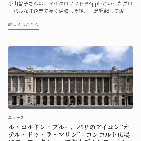
小山智子さんは、マイクロソフトやAppleといったグロ
ーバルなIT企業で長く活躍した後、一念発起して渡
仏。2023年にパリ校でパンディプロムを取得しまし
詳しくはこちら
た。
ニュース
ル・コルドン・ブルー、パリのアイコン“オ
テル・ドゥ・ラ・マリン” - コンコルド広場