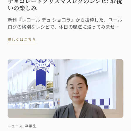
チョコレートクリスマスログのレシピ: お祝
いの楽しみ
新刊『レコール デュ ショコラ』から抜粋した、ユール
ログの格別なレシピで、休日の魔法に浸ってみません
か。伝統と創造性が融合した洗練されたデザートは、
詳しくはこちら
ゲストを喜ばせ、クリスマスのテーブルを盛り上げる
のに最適です
ニュース, 卒業生