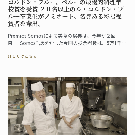
コルドン・ブルー、ペルーの最優秀料理学
校賞を受賞 ２０名以上のル・コルドン・ブ
ルー卒業生がノミネート。名誉ある称号受
賞者を輩出。
Premios Somosによる美食の祭典は、今年が２回
目。“Somos” 誌を介した今回の投票者数は、5万1千人
に上りました。同誌は、ペルーの最高シェフ、レスト
詳しくはこちら
ラン、および関連企業を称え４０部門における受賞
者・受賞団体を発表。授賞式は、バランコにあるペド
ロ・デ・オスマ博物館で行われました。