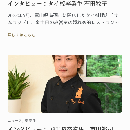
インタビュー：タイ校卒業生 石田牧子
2023年5月、富山県南砺市に開店したタイ料理店「サ
ムラップ」。金土日のみ営業の隠れ家的レストランに
も関わらず、本格的なタイ料理を提供する名店として
詳しくはこちら
既に評判、地元客はもちろん、遠くから足を延ばす人
やファンの予約が絶えません。
ニュース, 卒業生
インタビュー： パリ校卒業生 市田裕司