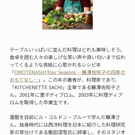
テーブルいっぱいに並んだ料理はどれも美味しそう。
食卓を囲む人々の楽しげな笑い声や良い匂いまで伝わ
ってくるような表紙に心惹かれるレシピ本
「
OMOTENASHI four Seasons ―糠澤佐知子の四季の
おもてなし―
」。この本の著者が、料理家であり、
「KITCHENETTE SACHI」主宰である糠澤佐知子さ
ん。2001年に菓子ディプロム、2003年に料理ディプ
ロムを取得した卒業生です。
還暦を目前にル・コルドン・ブルーで学んだ糠澤さ
ん。独身時代には西洋料理を日本に紹介した料理研究
家の草分けである飯田深雪氏に師事し、そのスタジオ