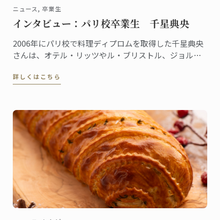
ニュース, 卒業生
インタビュー：パリ校卒業生 千星典央
2006年にパリ校で料理ディプロムを取得した千星典央
さんは、オテル・リッツやル・ブリストル、ジョルジ
ュサンクなどの錚々たる一流ホテルで腕を磨き、韓国
詳しくはこちら
の高級リゾート、ヘビチホテル＆リゾートのエグゼク
ティブ副料理長を経て、2023年3月に名門ル・ロイヤ
ル・モンソー ...