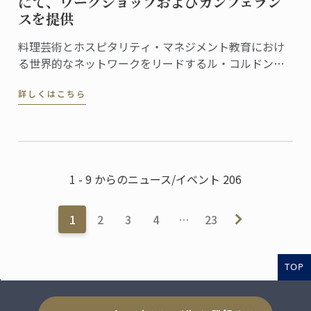
にて、ワークショップおよびカンフェラン
スを提供
料理芸術とホスピタリティ・マネジメント教育におけ
る世界的なネットワークをリードするル・コルドン・
ブルーは、この度、フランス文化財センター (Centre
詳しくはこちら
des Monuments Nationaux, CMN）より、パリのオテ
ル・ドゥ・ラ・マリン (Hôtel de la Marine) ...
1 - 9 からのニュース/イベント 206
1
2
3
4
…
23
TOP