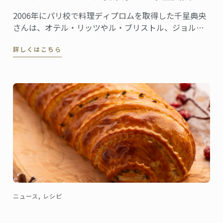
2006年にパリ校で料理ディプロムを取得した千星典央
さんは、オテル・リッツやル・ブリストル、ジョルジ
ュサンクなどの錚々たる一流ホテルで腕を磨き、韓国
詳しくはこちら
の高級リゾート、ヘビチホテル＆リゾートのエグゼク
ティブ副料理長を経て、2023年3月に名門ル・ロイヤ
ル・モンソー ...
ニュース, レシピ