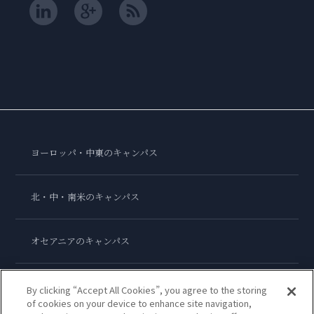
ヨーロッパ・中東のキャンパス
北・中・南米のキャンパス
オセアニアのキャンパス
アジアのキャンパス
By clicking “Accept All Cookies”, you agree to the storing
of cookies on your device to enhance site navigation,