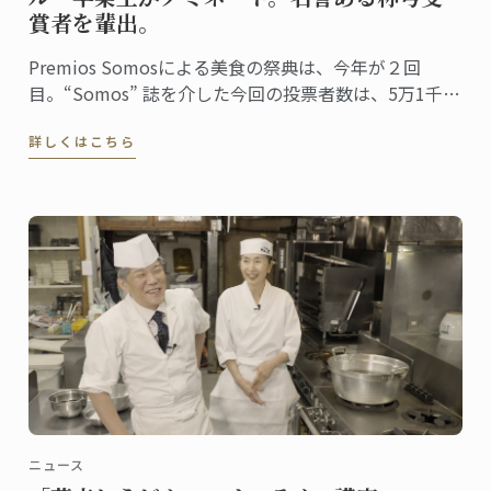
賞者を輩出。
Premios Somosによる美食の祭典は、今年が２回
目。“Somos” 誌を介した今回の投票者数は、5万1千人
に上りました。同誌は、ペルーの最高シェフ、レスト
詳しくはこちら
ラン、および関連企業を称え４０部門における受賞
者・受賞団体を発表。授賞式は、バランコにあるペド
ロ・デ・オスマ博物館で行われました。
ニュース