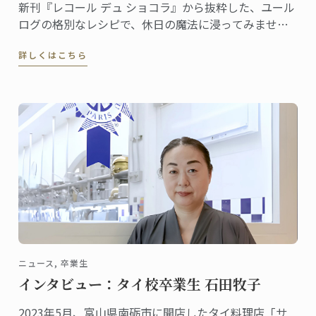
新刊『レコール デュ ショコラ』から抜粋した、ユール
ログの格別なレシピで、休日の魔法に浸ってみません
か。伝統と創造性が融合した洗練されたデザートは、
詳しくはこちら
ゲストを喜ばせ、クリスマスのテーブルを盛り上げる
のに最適です
ニュース, 卒業生
インタビュー：タイ校卒業生 石田牧子
2023年5月、富山県南砺市に開店したタイ料理店「サ