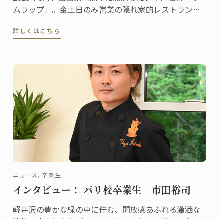
ムラップ」。金土日のみ営業の隠れ家的レストランに
も関わらず、本格的なタイ料理を提供する名店として
詳しくはこちら
既に評判、地元客はもちろん、遠くから足を延ばす人
やファンの予約が絶えません。
ニュース, 卒業生
インタビュー： パリ校卒業生 市田裕司
軽井沢の豊かな緑の中に佇む、開放感あふれる瀟洒な