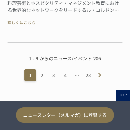
料理芸術とホスピタリティ・マネジメント教育におけ
る世界的なネットワークをリードするル・コルドン・
ブルーは、この度、フランス文化財センター (Centre
詳しくはこちら
des Monuments Nationaux, CMN）より、パリのオテ
ル・ドゥ・ラ・マリン (Hôtel de la Marine) ...
1 - 9 からのニュース/イベント 206
1
2
3
4
…
23
TOP
ニュースレター（メルマガ）に登録する