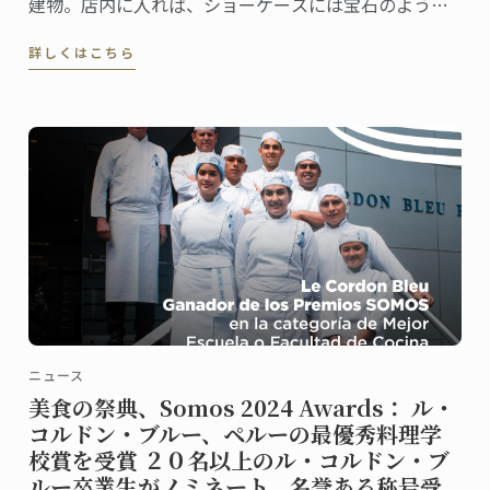
建物。店内に入れば、ショーケースには宝石のように
美しいケーキや総菜、パンが並び、訪れる人の歓声を
詳しくはこちら
誘います。
ニュース
美食の祭典、Somos 2024 Awards： ル・
コルドン・ブルー、ペルーの最優秀料理学
校賞を受賞 ２０名以上のル・コルドン・ブ
ルー卒業生がノミネート。名誉ある称号受