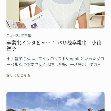
ニュース, 卒業生
卒業生インタビュー： パリ校卒業生 小山
智子
小山智子さんは、マイクロソフトやAppleといったグロ
ーバルなIT企業で長く活躍した後、一念発起して渡
仏。2023年にパリ校でパンディプロムを取得しまし
詳しくはこちら
た。