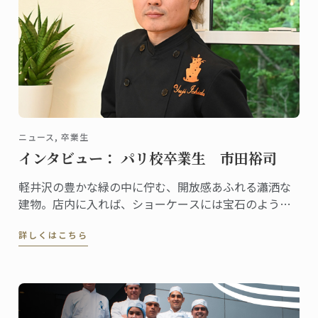
ニュース, 卒業生
インタビュー： パリ校卒業生 市田裕司
軽井沢の豊かな緑の中に佇む、開放感あふれる瀟洒な
建物。店内に入れば、ショーケースには宝石のように
美しいケーキや総菜、パンが並び、訪れる人の歓声を
詳しくはこちら
誘います。