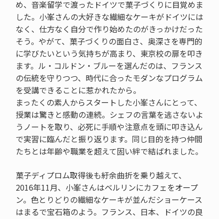
め、音楽留学で渡ったドイツで菓子づくりに目覚めま
した。小峯さんの大好きな繊細なケーキがドイツには
なく、仕方なく自分で作り始めたのがきっかけだった
そう。やがて、菓子づくりの面白さ、奥深さを専門的
に学びたいという気持ちが高まり、東京校の扉を叩き
ます。ル・コルドン・ブルーを選んだのは、フランス
の伝統を守りつつ、時代に合ったモダンなプログラム
を受講できることに惹かれたから。
まったくの素人からスタートした小峯さんにとって、
授業は驚きと感動の連続。シェフの言葉を逃さないよ
うノートを取り、必死に手順や注意点を頭に叩き込ん
で実習に臨んだと振り返ります。同じ目的を持つ仲間
たちとは年齢や職業を超えて固い絆で結ばれました。
菓子ディプロム取得後も紆余曲折を乗り越えて、
2016年11月、小峯さんはベルリンにカフェをオープ
ン。色とりどりの繊細なケーキが並んだショーケース
はまるで宝石箱のよう。フランス、日本、ドイツの良