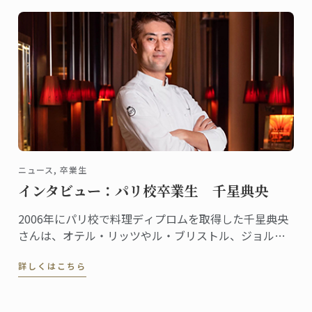
ニュース, 卒業生
インタビュー：パリ校卒業生 千星典央
2006年にパリ校で料理ディプロムを取得した千星典央
さんは、オテル・リッツやル・ブリストル、ジョルジ
ュサンクなどの錚々たる一流ホテルで腕を磨き、韓国
詳しくはこちら
の高級リゾート、ヘビチホテル＆リゾートのエグゼク
ティブ副料理長を経て、2023年3月に名門ル・ロイヤ
ル・モンソー ...