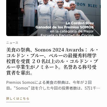
ニュース
美食の祭典、Somos 2024 Awards： ル・
コルドン・ブルー、ペルーの最優秀料理学
校賞を受賞 ２０名以上のル・コルドン・ブ
ルー卒業生がノミネート。名誉ある称号受
賞者を輩出。
Premios Somosによる美食の祭典は、今年が２回
目。“Somos” 誌を介した今回の投票者数は、5万1千人
に上りました。同誌は、ペルーの最高シェフ、レスト
詳しくはこちら
ラン、および関連企業を称え４０部門における受賞
者・受賞団体を発表。授賞式は、バランコにあるペド