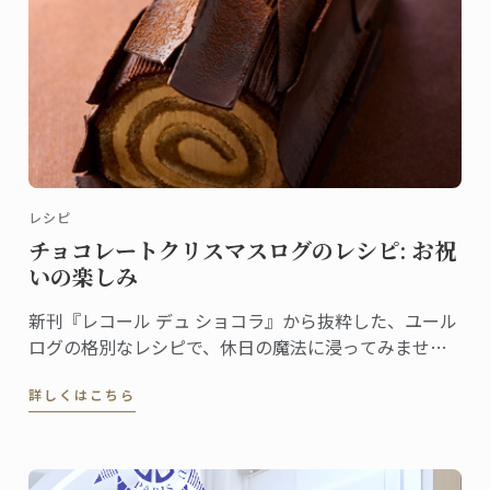
レシピ
チョコレートクリスマスログのレシピ: お祝
いの楽しみ
新刊『レコール デュ ショコラ』から抜粋した、ユール
ログの格別なレシピで、休日の魔法に浸ってみません
か。伝統と創造性が融合した洗練されたデザートは、
詳しくはこちら
ゲストを喜ばせ、クリスマスのテーブルを盛り上げる
のに最適です