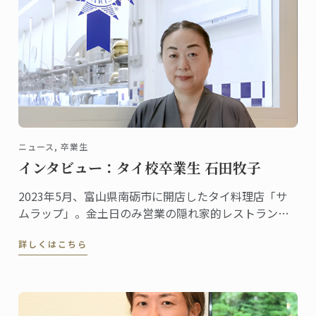
ニュース, 卒業生
インタビュー：タイ校卒業生 石田牧子
2023年5月、富山県南砺市に開店したタイ料理店「サ
ムラップ」。金土日のみ営業の隠れ家的レストランに
も関わらず、本格的なタイ料理を提供する名店として
詳しくはこちら
既に評判、地元客はもちろん、遠くから足を延ばす人
やファンの予約が絶えません。