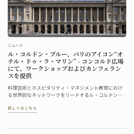
ニュース
ル・コルドン・ブルー、パリのアイコン“オ
テル・ドゥ・ラ・マリン” - コンコルド広場
にて、ワークショップおよびカンフェラン
スを提供
料理芸術とホスピタリティ・マネジメント教育におけ
る世界的なネットワークをリードするル・コルドン・
ブルーは、この度、フランス文化財センター (Centre
詳しくはこちら
des Monuments Nationaux, CMN）より、パリのオテ
ル・ドゥ・ラ・マリン (Hôtel de la Marine) ...