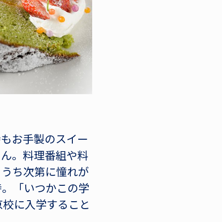
時もお手製のスイー
さん。料理番組や料
るうち次第に憧れが
時。「いつかこの学
京校に入学すること