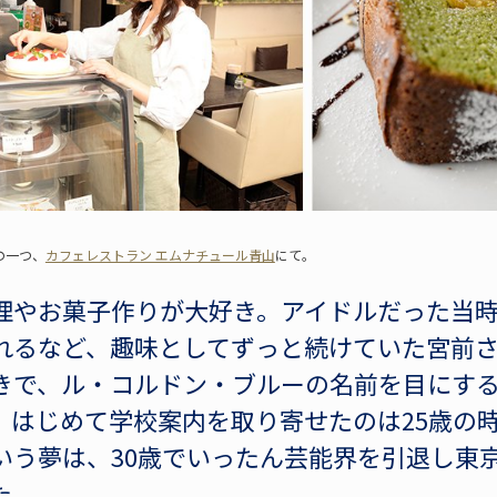
の一つ、
カフェレストラン エムナチュール青山
にて。
理やお菓子作りが大好き。アイドルだった当
れるなど、趣味としてずっと続けていた宮前
きで、ル・コルドン・ブルーの名前を目にす
。はじめて学校案内を取り寄せたのは25歳の
いう夢は、30歳でいったん芸能界を引退し東
た。