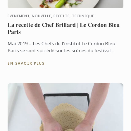
ÉVÈNEMENT, NOUVELLE, RECETTE, TECHNIQUE
La recette de Chef Briffard | Le Cordon Bleu
Paris
Mai 2019 – Les Chefs de l’institut Le Cordon Bleu
Paris se sont succédé sur les scènes du festival
Taste of Paris 2019, qui se déroulait du 9 au 12 mai
EN SAVOIR PLUS
dernier ...