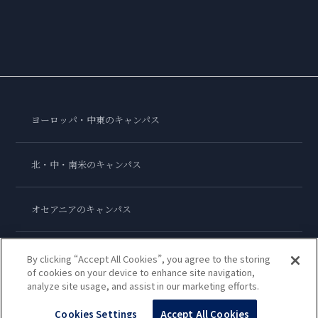
ヨーロッパ・中東のキャンパス
北・中・南米のキャンパス
オセアニアのキャンパス
アジアのキャンパス
By clicking “Accept All Cookies”, you agree to the storing
of cookies on your device to enhance site navigation,
analyze site usage, and assist in our marketing efforts.
ル・コルドン・ブルー・インターナショナル
Cookies Settings
Accept All Cookies