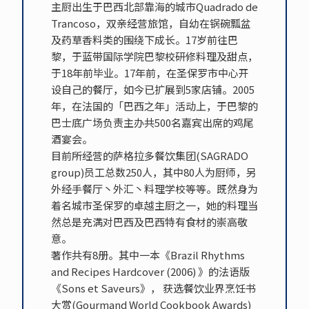
主厨出生于巴西北部靠海的城市Quadrado de
Trancoso，双亲经营旅馆，自幼在锅碗瓢盆
及药草香料类的围绕下成长。17岁前往巴
黎，于蓝带国际学院巴黎校研修料理及甜点，
于18年前毕业。17年前，在圣保罗市中心开
设自己的餐厅，如今已扩展到5家店铺。2005
年，在法国的「巴西之年」活动上，于巴黎的
巴士底广场负责主办共500名嘉宾出席的鸡尾
酒宴会。
目前所经营的萨格拉多餐饮集团(SAGRADO
group)员工总数250人，其中80人为厨师，另
外经手餐厅丶外汇丶料理学校等等。既然身为
着名城市圣保罗的卓越主厨之一，她的料理当
然总是充满对巴西及巴西特有食材的崇高敬
意。
著作共有8册。其中一本《Brazil Rhythms
and Recipes Hardcover (2006) 》的法语版
《Sons et Saveurs》， 获选餐饮业界烹饪书
大赏(Gourmand World Cookbook Awards)