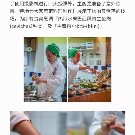
了使用投影机进行口头授课外，主厨更准备了意外惊
喜，特地为大家示范料理制作！展示了炫丽又俐落的技
巧，为所有贵宾烹调「热带水果巴西风腌生鱼肉
(ceviche)3种类」及「树薯粉小松饼(blini)」。