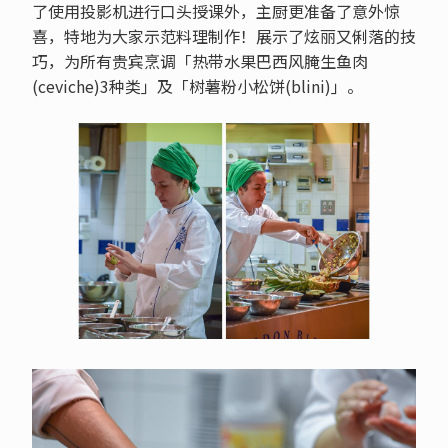
了使用投影机进行口头授课外，主厨更准备了意外惊
喜，特地为大家示范料理制作！展示了炫丽又俐落的技
巧，为所有贵宾烹调「热带水果巴西风腌生鱼肉
(ceviche)3种类」及「树薯粉小松饼(blini)」。