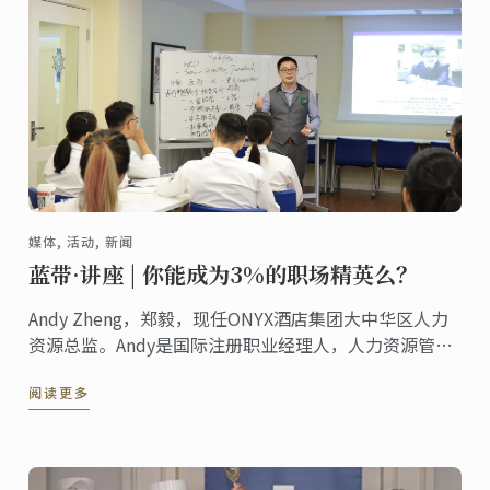
媒体, 活动, 新闻
蓝带·讲座 | 你能成为3%的职场精英么？
Andy Zheng，郑毅，现任ONYX酒店集团大中华区人力
资源总监。Andy是国际注册职业经理人，人力资源管理
师。 他拥有20多年的酒店服务及管理经验，拥有多家国
阅读更多
际酒店运营及开业筹备经验，并担任多所国内外大学的
客座教授，同时也是资深职业发展教练，“情境领导
力”注册培训师及DISC行为模式分析国际认证讲师。