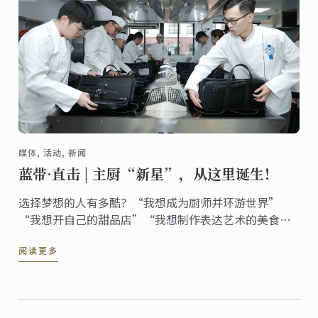
媒体, 活动, 新闻
蓝带·直击 | 主厨“新星”，从这里诞生！
选择梦想的人有多酷？“我想成为厨师并环游世界”
“我想开自己的甜品店”“我想制作表达艺术的美食”
…… 他们想用实力诠释自己的人生，主厨“新星”，现
阅读更多
在从蓝带出发！