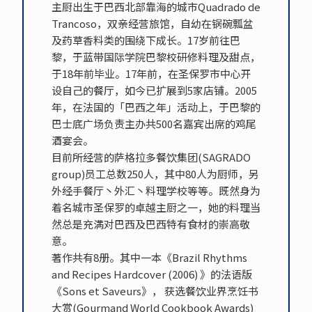
主厨出生于巴西北部靠海的城市Quadrado de
Trancoso，双亲经营旅馆，自幼在锅碗瓢盆
及药草香料类的围绕下成长。17岁前往巴
黎，于蓝带国际学院巴黎校研修料理及甜点，
于18年前毕业。17年前，在圣保罗市中心开
设自己的餐厅，如今已扩展到5家店铺。2005
年，在法国的「巴西之年」活动上，于巴黎的
巴士底广场负责主办共500名嘉宾出席的鸡尾
酒宴会。
目前所经营的萨格拉多餐饮集团(SAGRADO
group)员工总数250人，其中80人为厨师，另
外经手餐厅丶外汇丶料理学校等等。既然身为
着名城市圣保罗的卓越主厨之一，她的料理当
然总是充满对巴西及巴西特有食材的崇高敬
意。
著作共有8册。其中一本《Brazil Rhythms
and Recipes Hardcover (2006) 》的法语版
《Sons et Saveurs》， 获选餐饮业界烹饪书
大赏(Gourmand World Cookbook Awards)