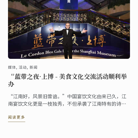
媒体, 活动, 新闻
“蓝带之夜·上博 - 美食文化交流活动顺利举
办
“江南好，风景旧曾谙。”中国宴饮文化由来已久，江
南宴饮文化更是一枝独秀，不但承袭了江南特有的诗情
画意和文化底蕴，其一饮一啖紧贴时令，一器一物讲求
阅读更多
精细。12月17日，“蓝带之夜·上博”暨“江南文化，
世界表达”美食文化交流活动在上海博物馆顺利举办。