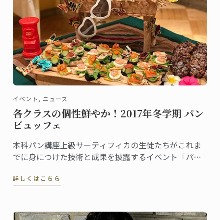
イベント, ニュース
各クラスの個性鮮やか！2017年冬学期 パン
ビュッフェ
本科パン講座上級サーティフィカの生徒たちがこれま
でに身につけた技術と成果を披露するイベント「パン
ビュッフェ」。各クラスでテーマを決め、作ったピエ
詳しくはこちら
スや一口サイズのパンをプレゼンテーション。ご来場
の皆様に見学・試食していただきます。 3月末、2017
年冬学期のパンビュッフェが行われました。その様子
をレポートします。