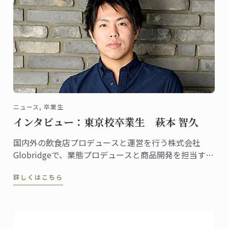
ニュース, 卒業生
インタビュー：東京校卒業生 萩本 智久
国内外の飲食店プロデュースと運営を行う株式会社
Globridgeで、業態プロデュースと商品開発を担当する
萩本智久さん。2005年に東京校で料理ディプロムを取
詳しくはこちら
得し、まだ20代の若さながら、料理人の気持ちを大切
にしつつ、経営的にも成功する店作りに奔走・活躍し
ています。