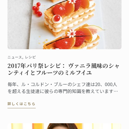
ニュース, レシピ
2017年パリ祭レシピ： ヴァニラ風味のシャ
ンティイとフルーツのミルフイユ
毎年、ル・コルドン・ブルーのシェフ達は20、000人
を超える生徒達に彼らの専門的知識を教えています。
今年のパリ祭はフランスらしいノウハウを学びつつ、
詳しくはこちら
シェフ達と一緒に伝統のミルフィーユのレシピでお祝
いしませんか？