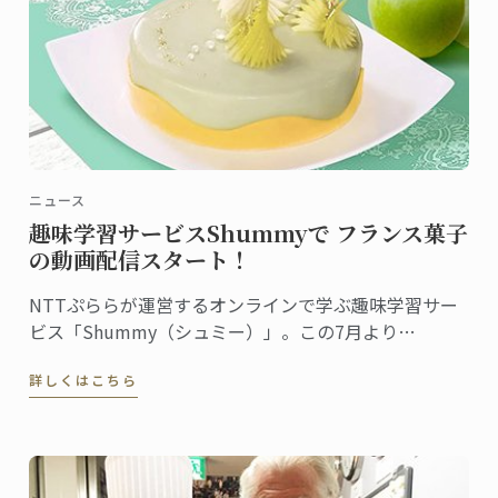
ニュース
趣味学習サービスShummyで フランス菓子
の動画配信スタート！
NTTぷららが運営するオンラインで学ぶ趣味学習サー
ビス「Shummy（シュミー）」。この7月より
Shummyにてル・コルドン・ブルー 神戸校の菓子講座
詳しくはこちら
シェフ講師が教える『Pomme d’amour（ポム・ダム
ール）の作り方』の動画配信が始まりました。