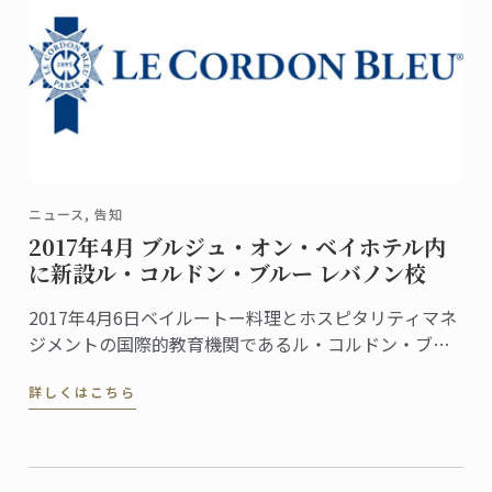
ニュース, 告知
2017年4月 ブルジュ・オン・ベイホテル内
に新設ル・コルドン・ブルー レバノン校
2017年4月6日ベイルートー料理とホスピタリティマネ
ジメントの国際的教育機関であるル・コルドン・ブル
ーは、レバノンに新たな学校を設立します。グランデ
詳しくはこちら
ィプロムから料理、菓子、パンのディプロムが修得で
きる、幅広い料理講座を提供します。