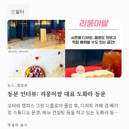
필터
뉴스, 졸업생
동문 인터뷰: 리몽이쌀 대표 도화라 동문
오타와 캠퍼스 그랑 디플로마 졸업 후, 디저트 카페 겸 베이
킹 스튜디오 운영, 메뉴 컨설팅 등을 하고 있는 도화라 동문.
포항에 새로운 디저트 문화를 만들고 싶다는 그녀의 '리몽이
자세히 보기
쌀' 스토리를 인터뷰에서 확인하세요.