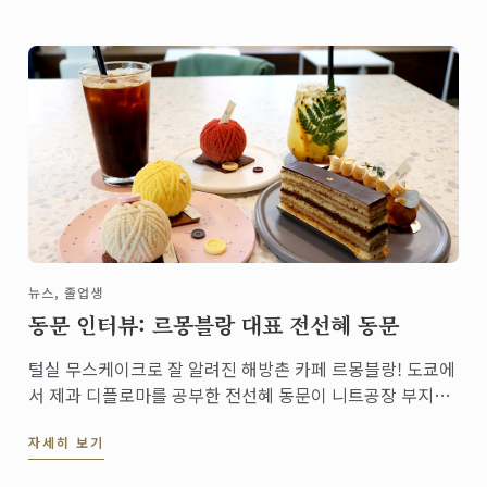
세요.
뉴스, 졸업생
동문 인터뷰: 르몽블랑 대표 전선혜 동문
털실 무스케이크로 잘 알려진 해방촌 카페 르몽블랑! 도쿄에
서 제과 디플로마를 공부한 전선혜 동문이 니트공장 부지에
오픈한 디저트 카페입니다. 니트 컨셉을 그대로 살린 카페
자세히 보기
인테리어와 디저트 메뉴들! 지금 인터뷰를 통해 만나보세요.