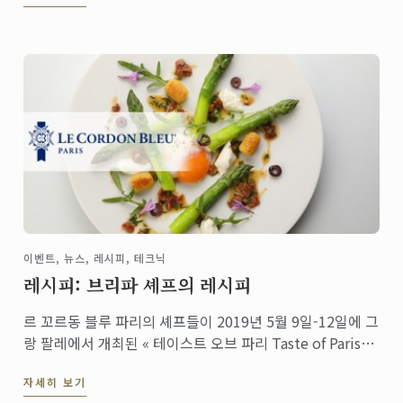
이벤트, 뉴스, 레시피, 테크닉
레시피: 브리파 셰프의 레시피
르 꼬르동 블루 파리의 셰프들이 2019년 5월 9일-12일에 그
랑 팔레에서 개최된 « 테이스트 오브 파리 Taste of Paris
2019 »행사에 참석했습니다. 특히 총주방장인 에릭 브리파
자세히 보기
셰프는 떼아트르 로랑 페리에 무대에서 멋진 요리 시연을 선