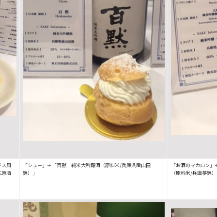
ラス風
「シュー」＋「百黙 純米大吟醸酒（原料米/兵庫県産山田
「お酒のマカロン」
生原酒
錦）」
（原料米/兵庫夢錦）