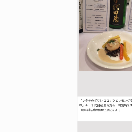
「ホタテのポワレ ココナツとレモング
味」＋「千代田蔵 五百万石 特別純米
（原料米/兵庫県産五百万石）」