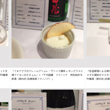
レットを
「フォアグラのクレームブリュレ・ヴァニラ風味 レモングラスと
「低温調理による鶏
大吟醸酒
鶏ブイヨンのエキュム」＋「千代田蔵 フクノハナ 特別純米生
マネギ風味のマスタ
原酒（原料米/兵庫県産フクノハナ）」
吟醸酒（原料米/兵