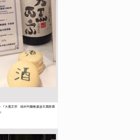
＋「大黒正宗 純米吟醸無濾過生酒原酒
」