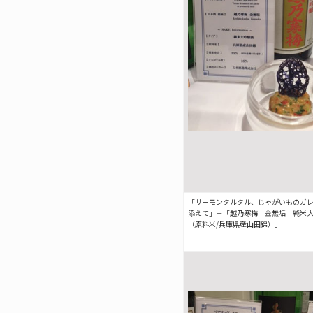
「サーモンタルタル、じゃがいものガ
添えて」＋「越乃寒梅 金無垢 純米
（原料米/兵庫県産山田錦）」