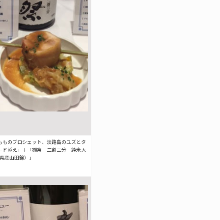
もものブロシェット、淡路島のユズとタ
ード添え」＋「獺祭 二割三分 純米大
庫県産山田錦）」