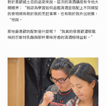
對於喜歡威士忌的品安來說，這次的清酒講座有令他大
開眼界：“我認為學習如何品鑑清酒並搭配上不同類型
的食物將有助於我的烹飪事業，也有助於我外出就餐，
“他說。
那他最喜歡的配對是什麼呢？ “我真的很喜歡濃郁風
味的芒斯特乳酪與那杯果味芳香的清酒相得益彰。”