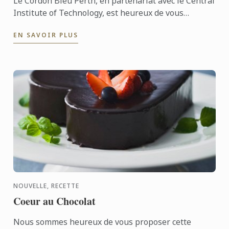
Le Cordon Bleu Perth, en partenariat avec le Central
Institute of Technology, est heureux de vous
annoncer le lancement de deux nouveaux diplômes :
EN SAVOIR PLUS
le Bachelor ...
NOUVELLE, RECETTE
Coeur au Chocolat
Nous sommes heureux de vous proposer cette