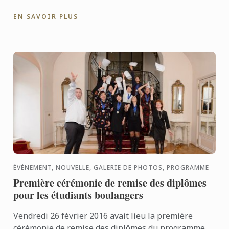
leur apporter une texture moelleuse et tendre et
EN SAVOIR PLUS
savoureuse.
ÉVÈNEMENT, NOUVELLE, GALERIE DE PHOTOS, PROGRAMME
Première cérémonie de remise des diplômes
pour les étudiants boulangers
Vendredi 26 février 2016 avait lieu la première
cérémonie de remise des diplômes du programme