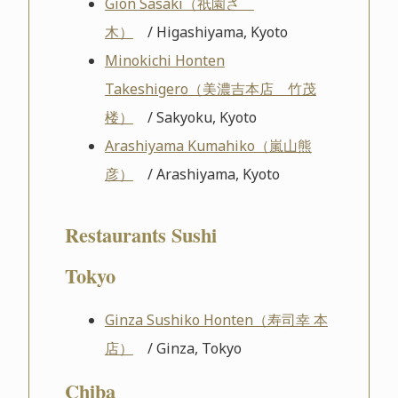
Gion Sasaki（祇園さゝ
木）
/ Higashiyama, Kyoto
Minokichi Honten
Takeshigero（美濃吉本店 竹茂
楼）
/ Sakyoku, Kyoto
Arashiyama Kumahiko（嵐山熊
彦）
/ Arashiyama, Kyoto
Restaurants Sushi
Tokyo
Ginza Sushiko Honten（寿司幸 本
店）
/ Ginza, Tokyo
Chiba