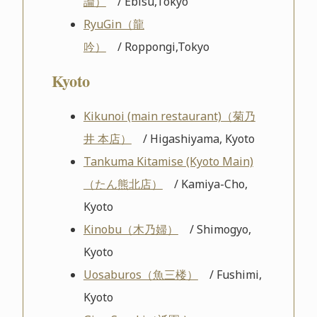
論）
/ Ebisu,Tokyo
RyuGin（龍
吟）
/ Roppongi,Tokyo
Kyoto
Kikunoi (main restaurant)（菊乃
井 本店）
/ Higashiyama, Kyoto
Tankuma Kitamise (Kyoto Main)
（たん熊北店）
/ Kamiya-Cho,
Kyoto
Kinobu（木乃婦）
/ Shimogyo,
Kyoto
Uosaburos（魚三楼）
/ Fushimi,
Kyoto