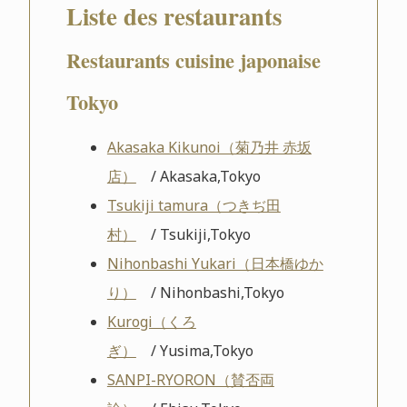
Liste des restaurants
Restaurants cuisine japonaise
Tokyo
Akasaka Kikunoi（菊乃井 赤坂
店）
/ Akasaka,Tokyo
Tsukiji tamura（つきぢ田
村）
/ Tsukiji,Tokyo
Nihonbashi Yukari（日本橋ゆか
り）
/ Nihonbashi,Tokyo
Kurogi（くろ
ぎ）
/ Yusima,Tokyo
SANPI-RYORON（賛否両