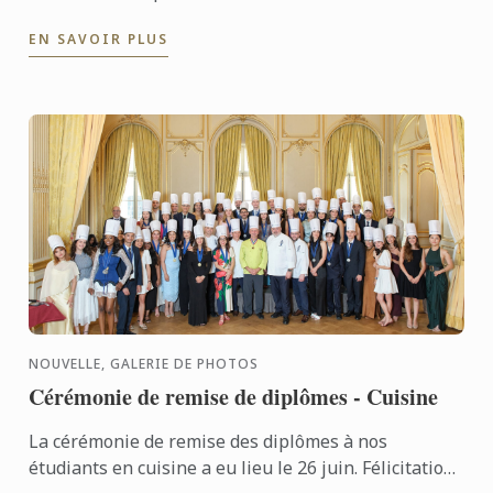
Vin a eu lieu le 3 juillet. Félicitations à tous les
EN SAVOIR PLUS
diplômés pour ...
NOUVELLE, GALERIE DE PHOTOS
Cérémonie de remise de diplômes - Cuisine
La cérémonie de remise des diplômes à nos
étudiants en cuisine a eu lieu le 26 juin. Félicitations