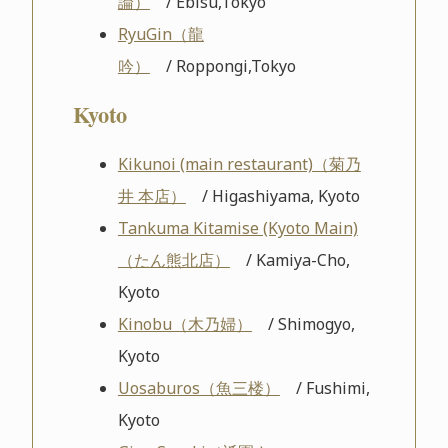
論）
/ Ebisu,Tokyo
RyuGin（龍
吟）
/ Roppongi,Tokyo
Kyoto
Kikunoi (main restaurant)（菊乃
井 本店）
/ Higashiyama, Kyoto
Tankuma Kitamise (Kyoto Main)
（たん熊北店）
/ Kamiya-Cho,
Kyoto
Kinobu（木乃婦）
/ Shimogyo,
Kyoto
Uosaburos（魚三楼）
/ Fushimi,
Kyoto