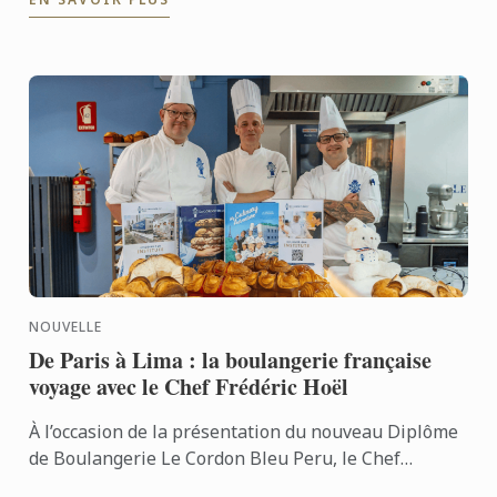
Après ...
NOUVELLE
De Paris à Lima : la boulangerie française
voyage avec le Chef Frédéric Hoël
À l’occasion de la présentation du nouveau Diplôme
de Boulangerie Le Cordon Bleu Peru, le Chef
Frédéric Hoël s’est rendu à Lima pour partager le