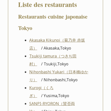
Liste des restaurants
Restaurants cuisine japonaise
Tokyo
Akasaka Kikunoi（菊乃井 赤坂
店）
/ Akasaka,Tokyo
Tsukiji tamura（つきぢ田
村）
/ Tsukiji,Tokyo
Nihonbashi Yukari（日本橋ゆか
り）
/ Nihonbashi,Tokyo
Kurogi（くろ
ぎ）
/ Yusima,Tokyo
SANPI-RYORON（賛否両