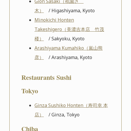
Gion Sasaki（祇園さゝ
木）
/ Higashiyama, Kyoto
Minokichi Honten
Takeshigero（美濃吉本店 竹茂
楼）
/ Sakyoku, Kyoto
Arashiyama Kumahiko（嵐山熊
彦）
/ Arashiyama, Kyoto
Restaurants Sushi
Tokyo
Ginza Sushiko Honten（寿司幸 本
店）
/ Ginza, Tokyo
Chiba