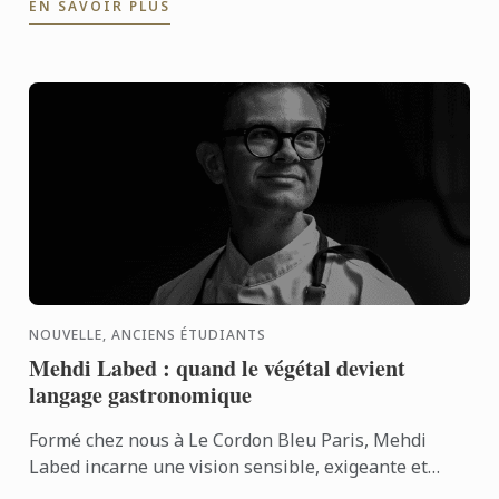
EN SAVOIR PLUS
bien mérité !
NOUVELLE, ANCIENS ÉTUDIANTS
Mehdi Labed : quand le végétal devient
langage gastronomique
Formé chez nous à Le Cordon Bleu Paris, Mehdi
Labed incarne une vision sensible, exigeante et
contemporaine de la cuisine végétale. Un parcours