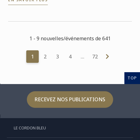
remet ...
1 - 9 nouvelles/événements de 641
1
2
3
4
…
72
TOP
RECEVEZ NOS PUBLICATIONS
LE CORDON BLEU