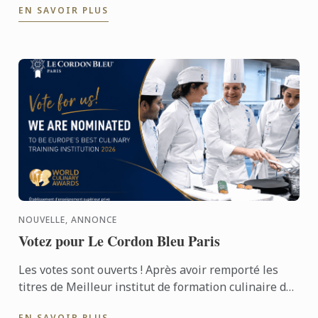
EN SAVOIR PLUS
inspirant, ...
NOUVELLE, ANNONCE
Votez pour Le Cordon Bleu Paris
Les votes sont ouverts ! Après avoir remporté les
titres de Meilleur institut de formation culinaire du
monde et d’Europe en 2022, Le Cordon Bleu Paris
EN SAVOIR PLUS