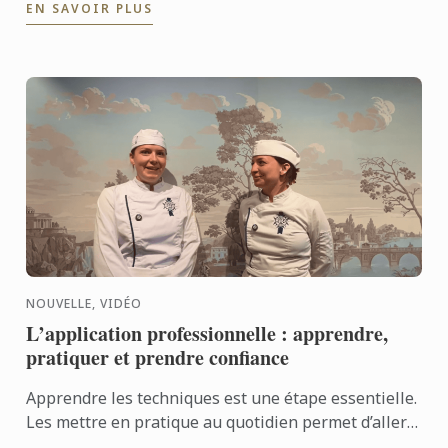
EN SAVOIR PLUS
savoir-faire de ...
NOUVELLE, VIDÉO
L’application professionnelle : apprendre,
pratiquer et prendre confiance
Apprendre les techniques est une étape essentielle.
Les mettre en pratique au quotidien permet d’aller
encore plus loin. Avec l’application professionnelle,