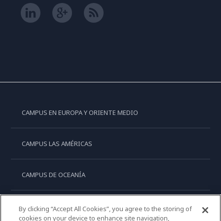
CAMPUS EN EUROPA Y ORIENTE MEDIO
CAMPUS LAS AMÉRICAS
CAMPUS DE OCEANÍA
CAMPUS DE ASIA
By clicking “Accept All Cookies”, you agree to the storing of
cookies on your device to enhance site navigation,