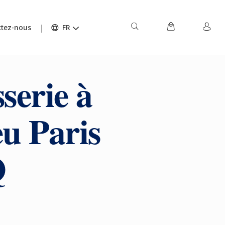
tez-nous
FR
sserie à
eu Paris
Q