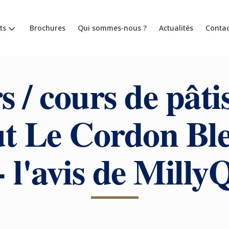
ts
Brochures
Qui sommes-nous ?
Actualités
Contac
s / cours de pâti
tut Le Cordon Bl
- l'avis de Milly