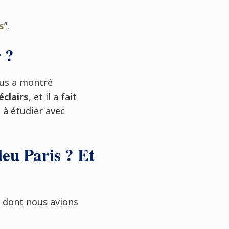
s
”.
 ?
nous a montré
éclairs
, et il a fait
 à étudier avec
eu Paris ? Et
e dont nous avions