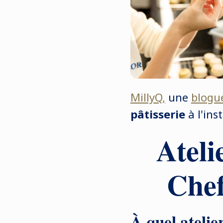
MillyQ,
une
blogue
pâtisserie
à l'ins
Ateli
Chef
À quel atelie