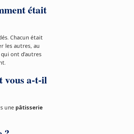
mment était
dés. Chacun était
r les autres, au
 qui ont d’autres
nt.
 vous a-t-il
ns une
pâtisserie
e ?