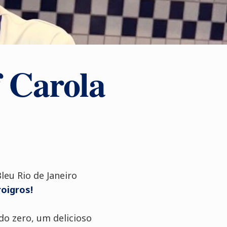
f Carola
leu Rio de Janeiro
roigros!
do zero, um delicioso