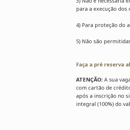
3) Não é necessária e
para a execução dos c
4) Para proteção do a
5) Não são permitidas
Faça a pré reserva a
ATENÇÃO:
A sua vag
com cartão de crédit
após a inscrição no 
integral (100%) do va