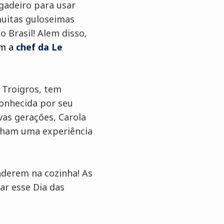
gadeiro para usar
muitas guloseimas
o Brasil! Alem disso,
om a
chef da Le
 Troigros, tem
Conhecida por seu
vas gerações, Carola
enham uma experiência
nderem na cozinha! As
rar esse Dia das