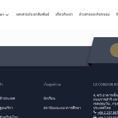
เอกสารประชาสัมพันธ์
เกี่ยวกับเรา
ข่าวสารและกิจกรรม
ต
ทพฯ
ค้า
เว็บศูนย์รวม
LE CORDON B
4, 4/5 อาคารเซ็น
นค้าประเทศ
นักเรียน
ถนนราชดำริ แขว
เขตปทุมวัน , กรุ
ฐอเมริกา
สถาบันแนะแนวการศึกษา
ประเทศไทย
+66 2 237 88
ค้าทวีปยุโรป
+66 2 237 88