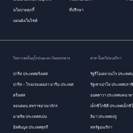
นโยบายคุกกี้
ที่ปรึกษา
แผนผังเว็บไซต์
วิทยาเขตในยุโรปและตะวันออกกลาง
สาขาในทวีปอเมริกา
ปารีส ประเทศฝรั่งเศส
รัฐรีโอเดจาเนโร ประเทศบ
ปารีส – โรงแรมเดอลา มารีน ประเทศ
รัฐเซาเปาโล ประเทศบราซ
ฝรั่งเศส
ออตตาวา ประเทศแคนาด
ลอนดอน สหราชอาณาจักร
เม็กซิโกซิตี ประเทศเม็กซิ
มาดริด ประเทศสเปน
ลิมา ประเทศเปรู
อิสตันบูล ประเทศตุรกี
สหรัฐอเมริกา