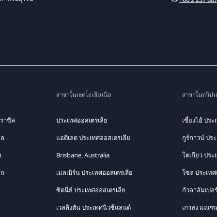
สาขาในเขตโอเชียเนีย
สาขาในทวีปเอ
ราซิล
ประเทศออสเตรเลีย
เซี่ยงไฮ้ ประ
ิล
แอดิเลด ประเทศออสเตรเลีย
กูร์กาวน์ ปร
า
Brisbane, Australia
โตเกียว ประเท
โก
เมลเบิร์น ประเทศออสเตรเลีย
โซล ประเทศเ
ซิดนีย์ ประเทศออสเตรเลีย
กัวลาลัมเปอ
เวลลิงตัน ประเทศนิวซีแลนด์
เกาสง มณฑล