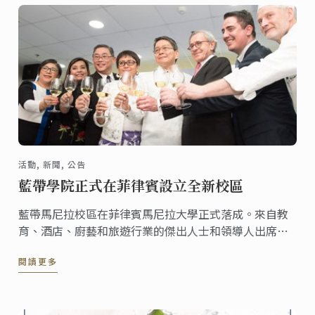
活動, 新聞, 公告
藍帶學院正式在菲律賓設立全新校區
藍帶馬尼拉校區在菲律賓馬尼拉大學正式落成。來自教
育、酒店、廚藝和旅遊行業的傑出人士和領導人出席了
開幕式。 Ateneo總裁Jose Ramon Villarin和藍帶總裁
閱讀更多
兼首席執行官Andre J. Cointreau主持了開幕儀式。