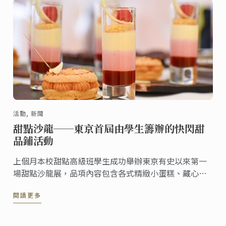
活動, 新聞
甜點沙龍──東京首屆由學生籌辦的快閃甜
品鋪活動
上個月本校甜點高級班學生成功舉辦東京有史以來第一
場甜點沙龍展，品項內容包含各式精緻小蛋糕、藏心巧
克力以及創意點心。本次以自助餐形式進行的活動完全
閱讀更多
由學生設計、籌辦。來賓可依據其個人喜好自由選擇試
吃各式現代及經典甜點。