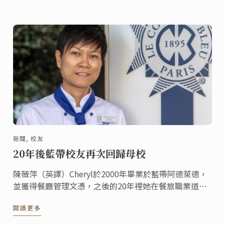
新聞, 校友
20年後藍帶校友再次回歸母校
陳薇萍（英譯）Cheryl於2000年畢業於藍帶阿德萊德，
並獲得餐廳管理文憑，之後的20年裡她在餐旅職業道路
上獲得頗豐的成就。 2019年，她又重拾自己熱愛的甜點
閱讀更多
事業，再次回到藍帶阿德萊德學習甜點證書課程。