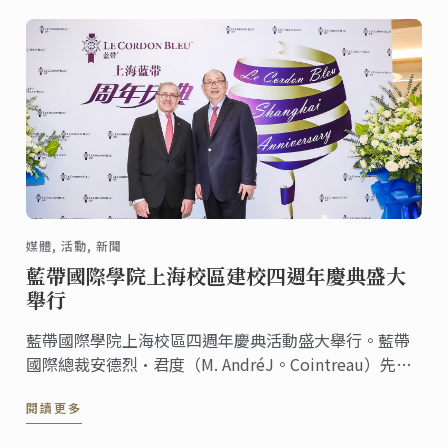
媒體, 活動, 新聞
藍帶國際學院上海校區建校四週年慶典盛大
舉行
藍帶國際學院上海校區四週年慶典活動盛大舉行。藍帶
國際總裁安德烈·君度（M. AndréJ。Cointreau）先生
和藍帶上海校區校長李小華先生出席此次活動。社會知
閱讀更多
名人士，藍帶合作夥伴，歷屆校友，以及多家媒體朋友
們也應邀參加，更有“神秘大咖”林依輪的加入，共慶