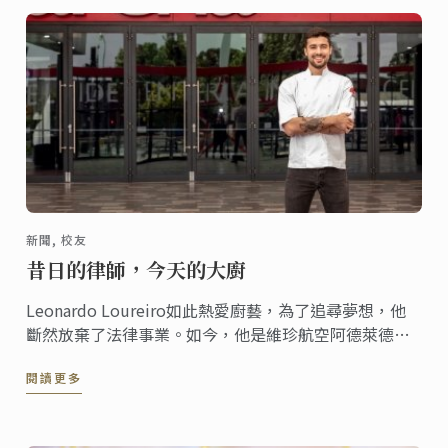
新聞, 校友
昔日的律師，今天的大廚
Leonardo Loureiro如此熱愛廚藝，為了追尋夢想，他
斷然放棄了法律事業。如今，他是維珍航空阿德萊德娛
樂中心的主廚。在完成了商業料理三級證書課程後，他
閱讀更多
為行業偶像Matt Moran、Jock Zonfrillo和Massimo
Bottura工作過。