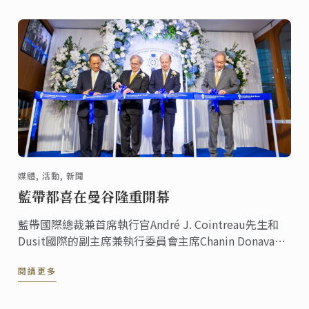
這一特別時刻。
媒體, 活動, 新聞
藍帶都喜在曼谷隆重開幕
藍帶國際總裁兼首席執行官André J. Cointreau先生和
Dusit國際的副主席兼執行委員會主席Chanin Donavanik
共同慶祝藍帶都喜廚藝學校的盛大開幕。新校舍佔地
閱讀更多
3000平方米，位於CentralWorld中心禪宗樓17至19樓。
它是該地區最現代化的廚藝學院。