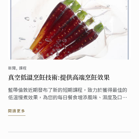
新聞, 課程
真空低溫烹飪技術:提供高端烹飪效果
藍帶倫敦近期發布了新的短期課程，致力於獲得最佳的
低溫慢煮效果，為您的每日餐食增添風味、濕度及口
感。採用低溫慢煮技術能夠用簡單的方法提升食物的風
閱讀更多
味及品質，且適用於蔬菜、土豆、牛肉、雞肉、魚及蛋
類，讓您獲得餐廳級別的烹飪水準。