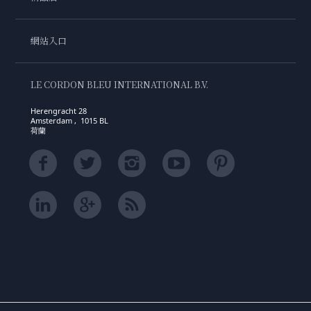
網站入口
LE CORDON BLEU INTERNATIONAL B.V.
Herengracht 28
Amsterdam , 1015 BL
荷蘭