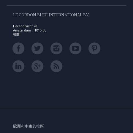
LE CORDON BLEU INTERNATIONAL B.V.
Herengracht 28
Amsterdam , 1015 BL
荷蘭
歐洲和中東的校區