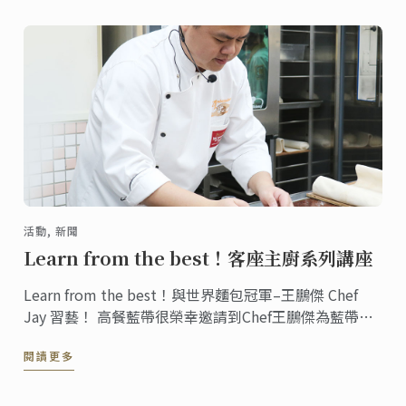
活動, 新聞
Learn from the best！客座主廚系列講座
Learn from the best！與世界麵包冠軍–王鵬傑 Chef
Jay 習藝！ 高餐藍帶很榮幸邀請到Chef王鵬傑為藍帶學
員教授歐式麵包藝術， 熟稔的揉製技藝自小耳濡目染，
閱讀更多
但唯有靠著精益求精的精神，才能在世界舞台奪冠。