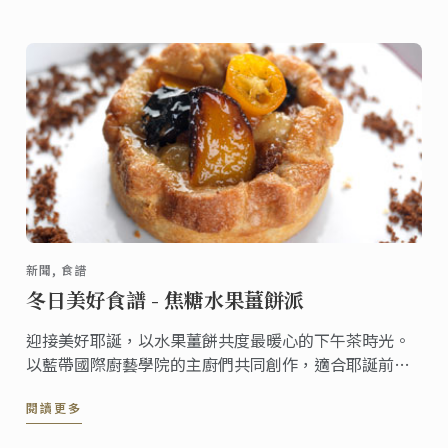
新聞, 食譜
冬日美好食譜 - 焦糖水果薑餅派
迎接美好耶誕，以水果薑餅共度最暖心的下午茶時光。
以藍帶國際廚藝學院的主廚們共同創作，適合耶誕前夕
略微濕冷的陰雨天氣。一個質樸的水果夾心糕點，派皮
閱讀更多
邊緣夾帶薑餅，再以焦糖水果和香料糖漿融化味蕾。