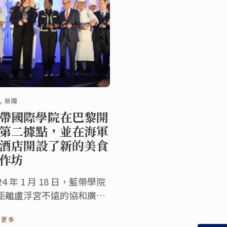
, 新聞
帶國際學院在巴黎開
第二據點，並在海軍
酒店開設了新的美食
作坊
24 年 1 月 18 日，藍帶學院
距離盧浮宮不遠的協和廣場
軍府酒店 (Hôtel de la
讀更多
arine) 慶祝其新的據點盛大