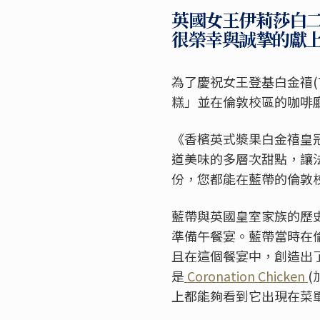
英國女王伊莉莎白二世(Que
很榮幸與誠摯的獻
為了慶祝女王登基白金禧
(
糕」並在倫敦校區的咖啡
《香檳英式漿果白金禧皇
道美味的多層次甜點，讓
份，您都能在藍帶的倫敦
藍帶與英國皇室家族的歷
準備午餐宴。藍帶當時在
且在這個餐宴中，創造出
是
Coronation Chicken
(
上都能夠看到它出現在菜