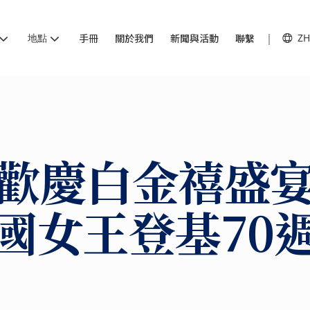
地點
手冊
關於我們
新聞與活動
聯繫
ZH
歡慶白金禧盛
英國女王登基70週