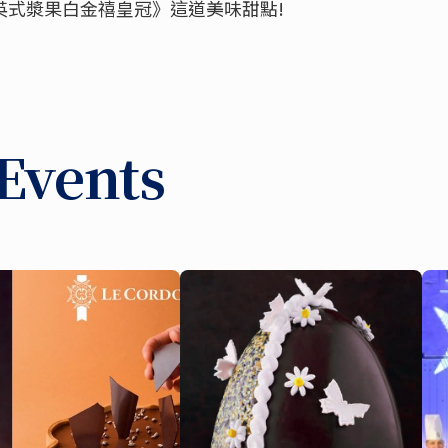
英式漿果白金禧皇冠》這道美味甜點
!
Events