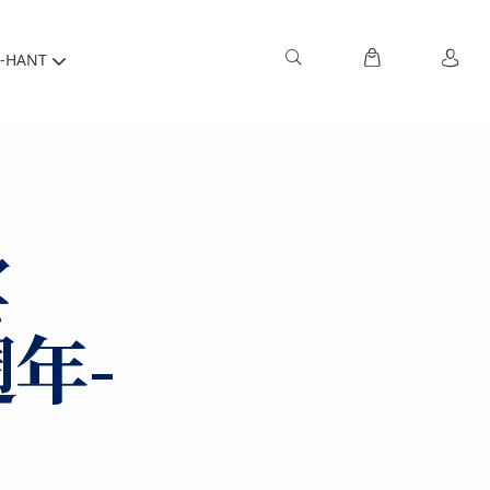
-HANT
宴
年-