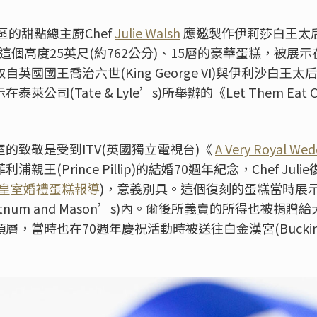
區的甜點總主廚
Chef
Julie Walsh
應邀製作伊莉莎白王太
這個高度
25
英尺
(
約
762
公分
)
、
15
層的豪華蛋糕，被展示
取自英國國王喬治六世
(King George VI)
與伊利沙白王太
示在泰萊公司
(Tate & Lyle’s)
所舉辦的《
Let Them Eat 
室的致敬是受到
ITV(
英國獨立電視台
)
《
A Very Royal Wed
菲利浦親王
(Prince Pillip)
的結婚
70
週年紀念，
Chef Julie
皇室婚禮蛋糕報導
)，意義別具。這個復刻的蛋糕當時展
rtnum and Mason’s)
內。爾後所義賣的所得也被捐贈給
頂層，當時也在
70
週年慶祝活動時被送往白金漢宮
(Bucki