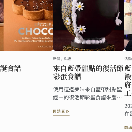
新聞, 食譜
活動
誕食譜
來自藍帶甜點的復活節
藍
彩蛋食譜
設
府
使用這道美味來自藍帶甜點聖
工
經中的復活節彩蛋食譜來慶祝
此節日。
20
閱讀更多
在
的海
閱
M