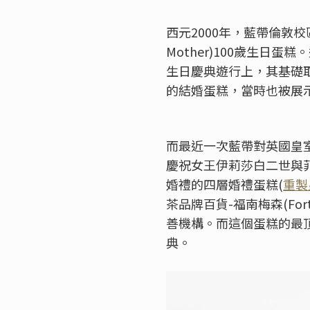
西元
2000
年，藍帶倫敦校
Mother)100
歲生日蛋糕。
生日慶典遊行上，其基礎
的結婚蛋糕，當時也被展
而最近一次藍帶對英國皇
慶祝女王伊莉莎白二世與
婚禮的四層婚禮蛋糕(
重製
茶品牌百貨
-
福南梅森
(Fo
善機構。而這個蛋糕的最
典。