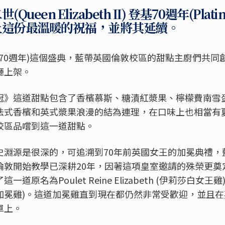
en Elizabeth II) 登基70週年(Platin
上這份最溫暖的祝福，並將其延續。
70
週年
)
這個盛典，藍帶英國倫敦校區的甜點主廚們共同
廳上架。
冠》這道甜點包含了香檳慕斯、糖漬紅漿果、檸檬費南雪
法式香檳和英式漿果浪漫的結為連理，在口味上也相當有
校區品嚐到這一道甜點。
史淵源是很深的，可追溯到
70
年前英國女王的加冕典禮，
倫敦開始教學已深耕
20
年，因著這項皇室邀請的殊榮更奠
了這一道原名為
Poulet Reine Elizabeth (
伊莉莎白女王雞
加冕雞
)
。這道加冕雞直到現在都仍然非常受歡迎，並且在
單上。