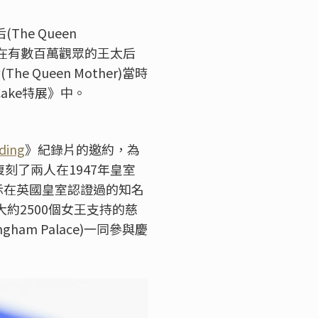
后
(The Queen
在有數百萬觀眾的王太后
后
(The Queen Mother)
當時
Cake
特展》中。
ding
》紀錄片的邀約，為
復刻了兩人在
1947
年皇室
示在英國皇室認證過的知名
大約
2500
個女王支持的慈
ngham Palace)
一同參與慶