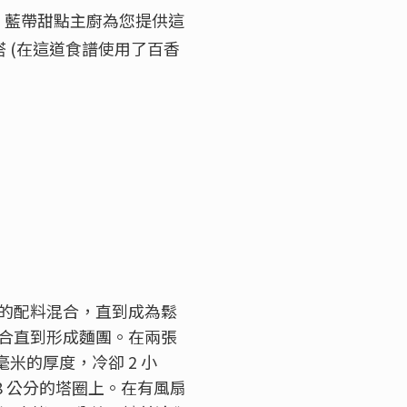
 藍帶甜點主廚為您提供這
 (在這道食譜使用了百香
的配料混合，直到成為鬆
合直到​形成麵團。在兩張
毫米的厚度，冷卻
2
小
8 公分
的塔圈上。在有風扇