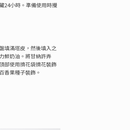
藏
24
小時。準備使用時攪
盤填滿塔皮，然後填入之
力鮮奶油。將甘納許弄
頂部使用擠花袋擠花裝飾
百香果種子裝飾。