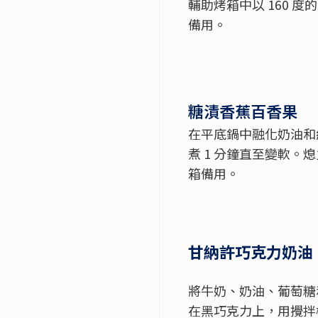
輔助烤箱中以
160
度的
備用。
糖漬香蕉百香果
在平底鍋中融化奶油和
煮
1
分鐘直至變軟。熄
箱備用。
甘納許巧克力奶油
將牛奶、奶油、葡萄糖
在黑巧克力上，用攪拌