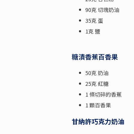
90克 切塊奶油
35克 蛋
1克 鹽
糖漬香蕉百香果
50克 奶油
25克 紅糖
1 條切碎的香蕉
1 顆百香果
甘納許巧克力奶油