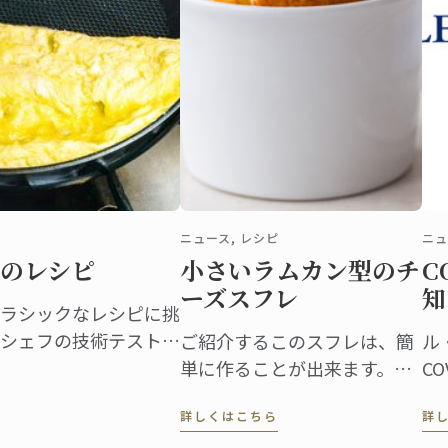
ニュース, レシピ
ニュ
のレシピ
小さいラムカン型のチ
C
ーズスフレ
知
ラシックなレシピに挑
シェフの技術テストに
ご紹介するこのスフレは、簡
ル
なさんがご自宅で伝統
単に作ることが出来ます。実
C
レツに挑戦できるよう
は、大きいサイズのスフレは
注
詳しくはこちら
詳
スターシェフがレシピ
調理されているのか判断する
に