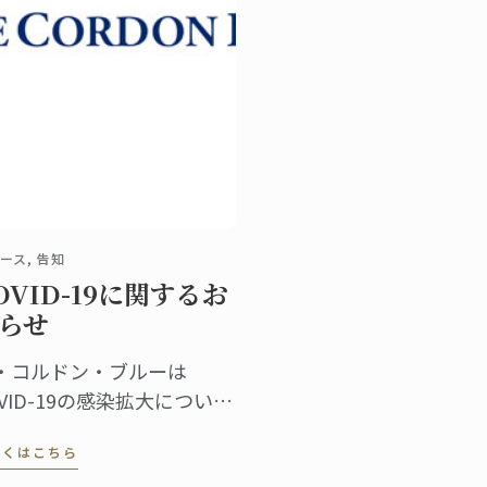
ース, 告知
OVID-19に関するお
らせ
・コルドン・ブルーは
OVID-19の感染拡大について
視しており、校内スタッフ
しくはこちら
は感染予防のための対策に