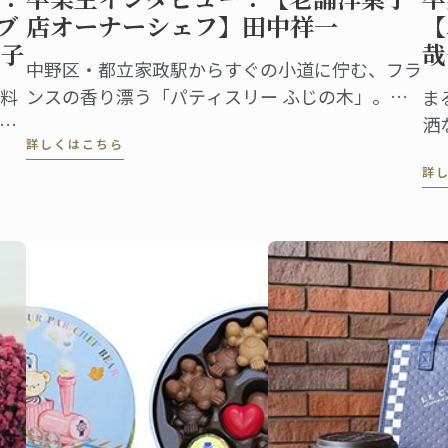
ブ
店オーナーシェフ】田中祥一
【
子
哉
中野区・都立家政駅からすぐの小道に佇む、フラ
ンスの香り漂う「パティスリー ふじの木」。前
料
ま
身であるベーカリーは創業1924年という老舗
卓
洒
詳しくはこちら
で、和菓子、洋菓子、喫茶と時代に合わせて進化
声
葉
詳
を遂げてきました。地元で愛されているこのパテ
る
a
ィスリーのオーナーシェフが田中祥一さん。
シ
で
2019年に東京校で菓子ディプロムを取得しまし
り
た。
四季
参
す