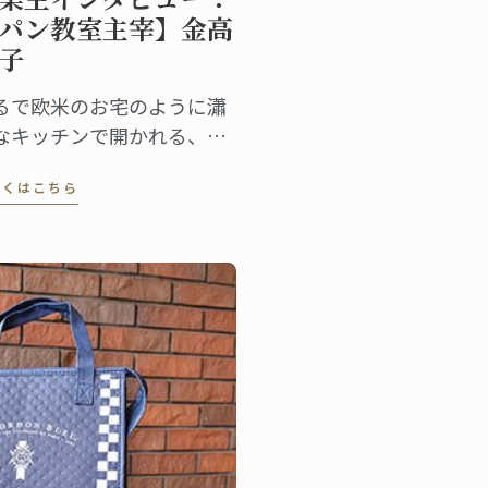
パン教室主宰】金高
子
るで欧米のお宅のように瀟
なキッチンで開かれる、千
県君津市のパン教室「poco
しくはこちら
 poco」。「家庭のオーブン
作る本当に美味しいパン作
」を学びに毎月30人以上が
加するという人気の教室で
。