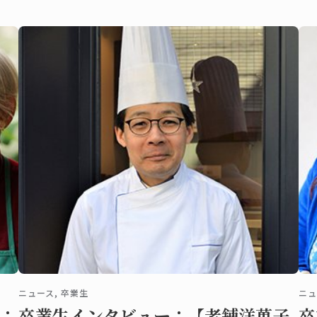
このオムレツは、茶色
のが難しい為、最もトリッキ
つ
なく、中は少し半熟で
ーなのです。ですからラムカ
お
ンを用意してお友達を感動さ
ロ
せてみましょう。みなさんが
す
ご自宅でフランス伝統料理に
あ
挑戦できるようル・コルド
触
ン・ブルーのマスターシェフ
な
がこのレシピを作成しまし
す
た。
ニュース, 卒業生
ニュ
：
卒業生インタビュー：【老舗洋菓子
卒