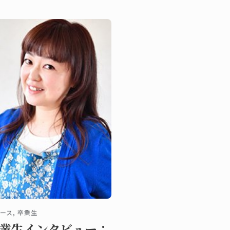
いて定期的な連絡を行って
ります。 COVID-19は新型コ
ナウイルス感染症のことで
。潜伏期間は2～14日間で
り、感染の可能性がある接
から14日以内に以下のよう
症状が出ることがありま
。
ース, 卒業生
業生インタビュー：