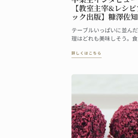
【教室主宰&レシピ
ック出版】糠澤佐知
テーブルいっぱいに並んだ
理はどれも美味しそう。食
を囲む人々の楽しげな笑い
詳しくはこちら
や良い匂いまで伝わってく
ような表紙に心惹かれるレ
ピ本「OMOTENASHI four
Seasons ―糠澤佐知子の
のおもてなし―」。