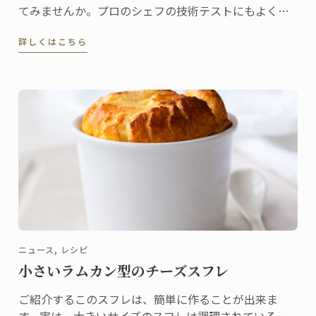
てみませんか。プロのシェフの技術テストにもよく使
われています！みなさんがご自宅で伝統的なフレンス
詳しくはこちら
のロールオムレツに挑戦できるようル・コルドン・ブ
ルーのマスターシェフがレシピを作成しました。伝統
的なこのオムレツは、茶色の焼き色をつけず、シワも
なく、中は少し半熟です。
ニュース, レシピ
小さいラムカン型のチーズスフレ
ご紹介するこのスフレは、簡単に作ることが出来ま