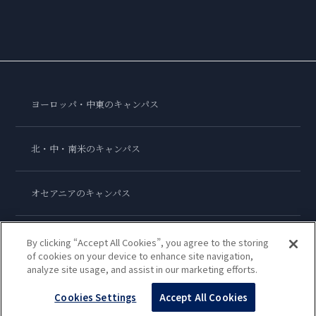
ヨーロッパ・中東のキャンパス
北・中・南米のキャンパス
オセアニアのキャンパス
アジアのキャンパス
By clicking “Accept All Cookies”, you agree to the storing
of cookies on your device to enhance site navigation,
analyze site usage, and assist in our marketing efforts.
ル・コルドン・ブルー・インターナショナル
Cookies Settings
Accept All Cookies
Copyright © 2026
Le Cordon Bleu International B.V.
All Rights Reserved.