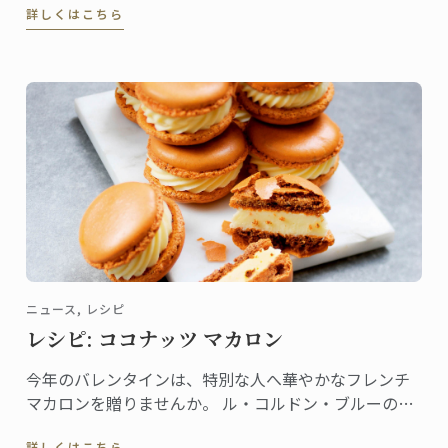
詳しくはこちら
露しました。ブリファー・シェフは、ローラン・ペリ
エ・シアターでのグルメ・デモンストレーションのホ
ストを務めました。
ニュース, レシピ
レシピ: ココナッツ マカロン
今年のバレンタインは、特別な人へ華やかなフレンチ
マカロンを贈りませんか。 ル・コルドン・ブルーの書
籍『Pastry School』（Larousse社刊）から、ココナッ
詳しくはこちら