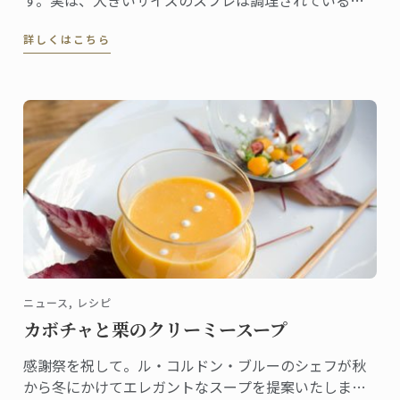
す。実は、大きいサイズのスフレは調理されているの
か判断するのが難しい為、最もトリッキーなのです。
詳しくはこちら
ですからラムカンを用意してお友達を感動させてみま
しょう。みなさんがご自宅でフランス伝統料理に挑戦
できるようル・コルドン・ブルーのマスターシェフが
このレシピを作成しました。
ニュース, レシピ
カボチャと栗のクリーミースープ
感謝祭を祝して。ル・コルドン・ブルーのシェフが秋
から冬にかけてエレガントなスープを提案いたしま