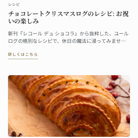
レシピ
チョコレートクリスマスログのレシピ: お祝
いの楽しみ
新刊『レコール デュ ショコラ』から抜粋した、ユール
ログの格別なレシピで、休日の魔法に浸ってみません
か。伝統と創造性が融合した洗練されたデザートは、
詳しくはこちら
ゲストを喜ばせ、クリスマスのテーブルを盛り上げる
のに最適です