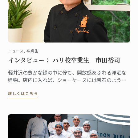
ニュース, 卒業生
インタビュー： パリ校卒業生 市田裕司
軽井沢の豊かな緑の中に佇む、開放感あふれる瀟洒な
建物。店内に入れば、ショーケースには宝石のように
美しいケーキや総菜、パンが並び、訪れる人の歓声を
詳しくはこちら
誘います。