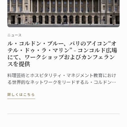
ニュース
ル・コルドン・ブルー、パリのアイコン“オ
テル・ドゥ・ラ・マリン” - コンコルド広場
にて、ワークショップおよびカンフェラン
スを提供
料理芸術とホスピタリティ・マネジメント教育におけ
る世界的なネットワークをリードするル・コルドン・
ブルーは、この度、フランス文化財センター (Centre
詳しくはこちら
des Monuments Nationaux, CMN）より、パリのオテ
ル・ドゥ・ラ・マリン (Hôtel de la Marine) ...