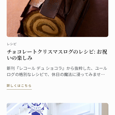
レシピ
チョコレートクリスマスログのレシピ: お祝
いの楽しみ
新刊『レコール デュ ショコラ』から抜粋した、ユール
ログの格別なレシピで、休日の魔法に浸ってみません
か。伝統と創造性が融合した洗練されたデザートは、
詳しくはこちら
ゲストを喜ばせ、クリスマスのテーブルを盛り上げる
のに最適です