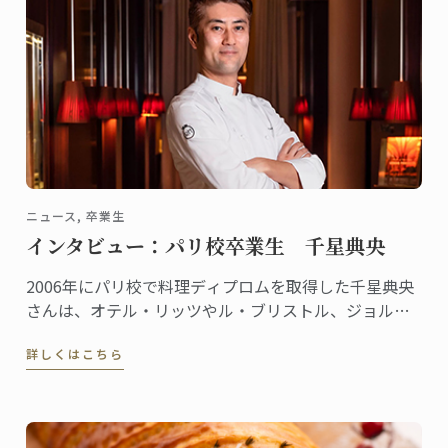
ニュース, 卒業生
インタビュー：パリ校卒業生 千星典央
2006年にパリ校で料理ディプロムを取得した千星典央
さんは、オテル・リッツやル・ブリストル、ジョルジ
ュサンクなどの錚々たる一流ホテルで腕を磨き、韓国
詳しくはこちら
の高級リゾート、ヘビチホテル＆リゾートのエグゼク
ティブ副料理長を経て、2023年3月に名門ル・ロイヤ
ル・モンソー ...