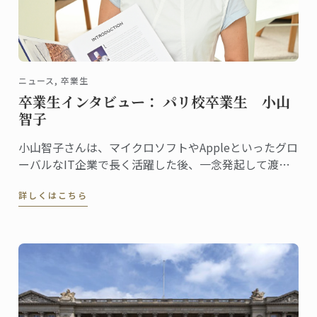
ニュース, 卒業生
卒業生インタビュー： パリ校卒業生 小山
智子
小山智子さんは、マイクロソフトやAppleといったグロ
ーバルなIT企業で長く活躍した後、一念発起して渡
仏。2023年にパリ校でパンディプロムを取得しまし
詳しくはこちら
た。