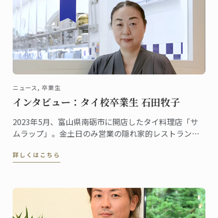
ニュース, 卒業生
インタビュー：タイ校卒業生 石田牧子
2023年5月、富山県南砺市に開店したタイ料理店「サ
ムラップ」。金土日のみ営業の隠れ家的レストランに
も関わらず、本格的なタイ料理を提供する名店として
詳しくはこちら
既に評判、地元客はもちろん、遠くから足を延ばす人
やファンの予約が絶えません。