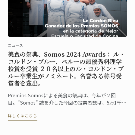
ニュース
美食の祭典、Somos 2024 Awards： ル・
コルドン・ブルー、ペルーの最優秀料理学
校賞を受賞 ２０名以上のル・コルドン・ブ
ルー卒業生がノミネート。名誉ある称号受
賞者を輩出。
Premios Somosによる美食の祭典は、今年が２回
目。“Somos” 誌を介した今回の投票者数は、5万1千人
に上りました。同誌は、ペルーの最高シェフ、レスト
詳しくはこちら
ラン、および関連企業を称え４０部門における受賞
者・受賞団体を発表。授賞式は、バランコにあるペド
ロ・デ・オスマ博物館で行われました。