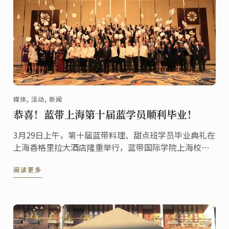
媒体, 活动, 新闻
恭喜！蓝带上海第十届蓝学员顺利毕业！
3月29日上午，第十届蓝带料理、甜点班学员毕业典礼在
上海香格里拉大酒店隆重举行，蓝带国际学院上海校区
校长李小华先生、副校长施雯女士、蓝带大中华区总经
阅读更多
理商凌燕女士、诺莱仕游艇会(NYC)行政总厨帅晓剑、蓝
带技术总监Philippe Clergue、甜点技术总监Olivier ...