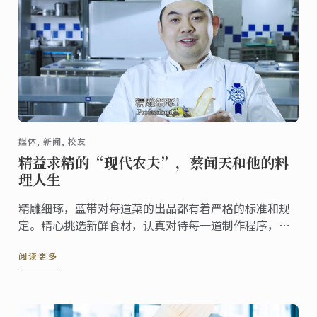
媒体, 新闻, 校友
精益求精的“现代农夫”，蔡闻天和他的料
理人生
精雕细琢，蓝带对每道菜的出品都有着严格的标准和规
定。精心挑选新鲜食材，认真对待每一道制作程序，严
谨的态度和追求卓越的精神让许多学员们在后来学习及
阅读更多
工作中都受益匪浅。 “我觉得蓝带的精神就是传统、卓
越、创新，抓好每一个你所有要专注的细节，并把它做
到最好。” 蔡闻天的“精雕细琢”就是对蓝带精神最好
的诠释。